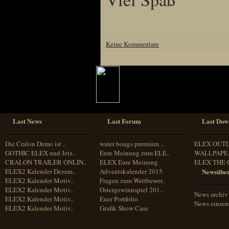
Sprache
Deutsch
Keine Kommentare
Englisch
Französisch
Italienisch
Portugiesisch
Russisch
Spanisch
Last News
Last Forum
Last Dow
Die Cralon Demo ist ..
water bongs premium ..
ELEX OUT
GOTHIC ELEX und Jetz..
Eure Meinung zum ELE..
WALLPAPE.
CRALON TRAILER ONLIN..
ELEX Eure Meinung
ELEX THE 
ELEX2 Kalender Dezem..
Adventskalender 2015
Newsüber
ELEX2 Kalender Motiv..
Fragen zum Wettbewer..
ELEX2 Kalender Motiv..
Ostergewinnspiel 201..
News archiv
ELEX2 Kalender Motiv..
Euer Portfolio
News einse
ELEX2 Kalender Motiv..
Grafik Show Case