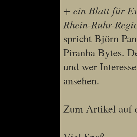
+ ein Blatt für E
Special Content
Rhein-Ruhr-Regi
Risen3 Making of
spricht Björn Pan
Tag des Gnome's
Piranha Bytes. De
Gothic3 Itemarchiv
R2 Fanartschatzkiste
und wer Interesse
ELEX Zirkel der Kunst
R3 Titantruhe d Künste
ansehen.
Adventskalender 2008
Adventskalender 2009
Adventskalender 2013
Zum Artikel auf 
Adventskalender 2014
Adventskalender 2015
Adventskalender 2016
Viel Spaß