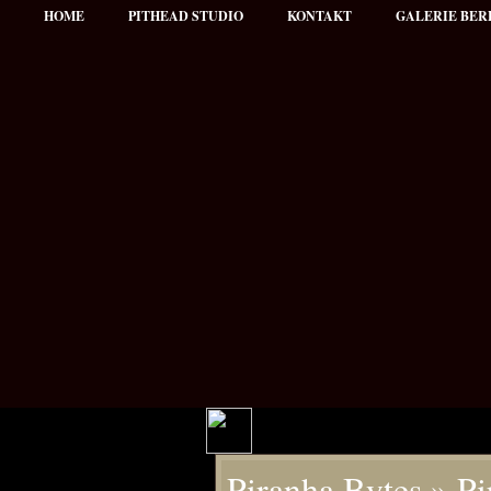
HOME
PITHEAD STUDIO
KONTAKT
GALERIE BER
Hauptmenü
Piranha Bytes
» Pi
NEWS