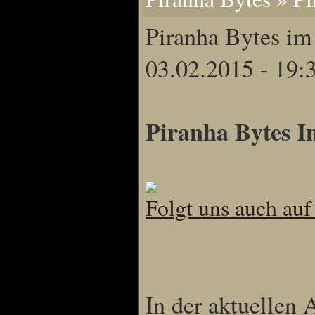
Home
Piranha Bytes 
Artikel
Links us
03.02.2015 - 19:
Newsarchiv
Impressum
Datenschutz
Piranha Bytes 
Piranha Bytes
Interviews
Folgt uns auch au
Private Blogs
Spezial Events
Artbook Spezial
Making Of PiranhaB
Ralfs Studio-Fotos
In der aktuellen
Piranha PortraitArt