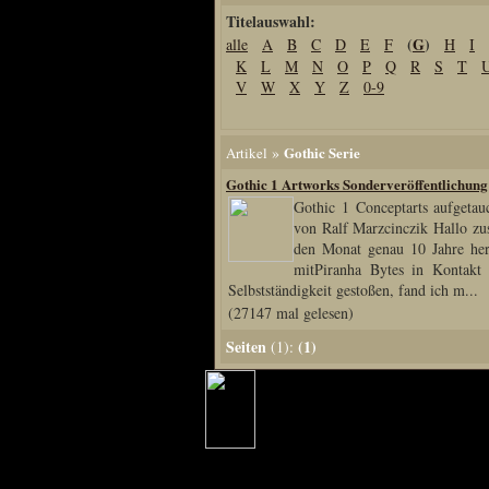
Titelauswahl:
Home
(
G
)
alle
A
B
C
D
E
F
H
I
Artikel
K
L
M
N
O
P
Q
R
S
T
Links us
V
W
X
Y
Z
0-9
Newsarchiv
Impressum
»
Gothic Serie
Artikel
Datenschutz
Gothic 1 Artworks Sonderveröffentlichung
Gothic 1 Conceptarts aufgeta
von Ralf Marzcinczik Hallo zu
den Monat genau 10 Jahre her,
Piranha Bytes
mitPiranha Bytes in Kontakt
Selbstständigkeit gestoßen, fand ich m...
Interviews
(27147 mal gelesen)
Private Blogs
Seiten
(1)
(1):
Spezial Events
Artbook Spezial
Making Of PiranhaB
Ralfs Studio-Fotos
Piranha PortraitArt