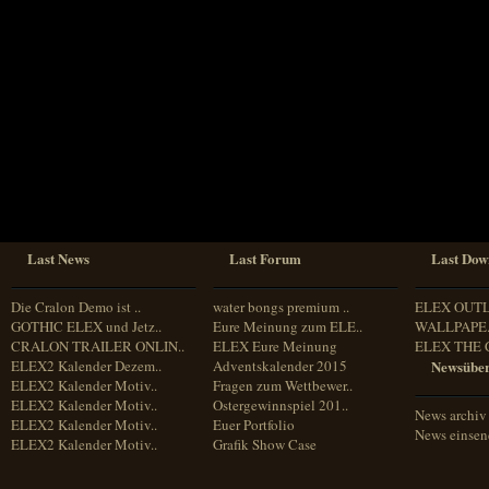
Sprache
Deutsch
Englisch
Französisch
Italienisch
Portugiesisch
Russisch
Spanisch
Last News
Last Forum
Last Dow
Die Cralon Demo ist ..
water bongs premium ..
ELEX OUT
GOTHIC ELEX und Jetz..
Eure Meinung zum ELE..
WALLPAPE.
CRALON TRAILER ONLIN..
ELEX Eure Meinung
ELEX THE 
ELEX2 Kalender Dezem..
Adventskalender 2015
Newsüber
ELEX2 Kalender Motiv..
Fragen zum Wettbewer..
ELEX2 Kalender Motiv..
Ostergewinnspiel 201..
News archiv
ELEX2 Kalender Motiv..
Euer Portfolio
News einse
ELEX2 Kalender Motiv..
Grafik Show Case