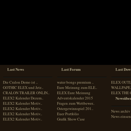
Sprache
Deutsch
Englisch
Französisch
Italienisch
Portugiesisch
Russisch
Spanisch
Last News
Last Forum
Last Dow
Die Cralon Demo ist ..
water bongs premium ..
ELEX OUT
GOTHIC ELEX und Jetz..
Eure Meinung zum ELE..
WALLPAPE.
CRALON TRAILER ONLIN..
ELEX Eure Meinung
ELEX THE 
ELEX2 Kalender Dezem..
Adventskalender 2015
Newsüber
ELEX2 Kalender Motiv..
Fragen zum Wettbewer..
ELEX2 Kalender Motiv..
Ostergewinnspiel 201..
News archiv
ELEX2 Kalender Motiv..
Euer Portfolio
News einse
ELEX2 Kalender Motiv..
Grafik Show Case