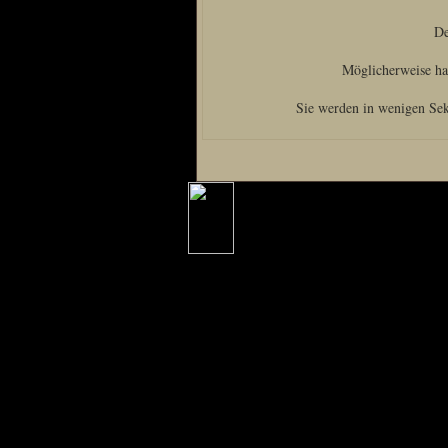
Home
De
Artikel
Möglicherweise hat
Links us
Newsarchiv
Sie werden in wenigen Sek
Impressum
Datenschutz
Piranha Bytes
Interviews
Private Blogs
Spezial Events
Artbook Spezial
Making Of PiranhaB
Ralfs Studio-Fotos
Piranha PortraitArt