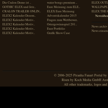
Die Cralon Demo ist ..
water bongs premium ..
ELEX OUT
GOTHIC ELEX und Jetz..
Eure Meinung zum ELE..
WALLPAPE.
CRALON TRAILER ONLIN..
ELEX Eure Meinung
ELEX THE 
ELEX2 Kalender Dezem..
Adventskalender 2015
Newsüber
ELEX2 Kalender Motiv..
Fragen zum Wettbewer..
ELEX2 Kalender Motiv..
Ostergewinnspiel 201..
News archiv
ELEX2 Kalender Motiv..
Euer Portfolio
News einse
ELEX2 Kalender Motiv..
Grafik Show Case
© 2006-2025 Piranha Fanart Portal by A
Risen by Koch Media GmbH Aust
All other trademarks, logos and 