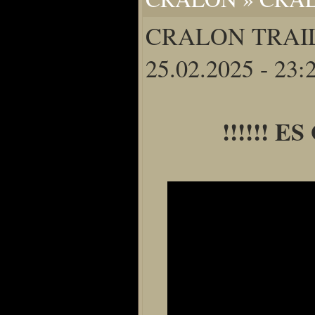
Home
CRALON TRAI
Artikel
Links us
25.02.2025 - 23:
Newsarchiv
Impressum
Datenschutz
!!!!!! E
Piranha Bytes
Interviews
Private Blogs
Spezial Events
Artbook Spezial
Making Of PiranhaB
Ralfs Studio-Fotos
Piranha PortraitArt