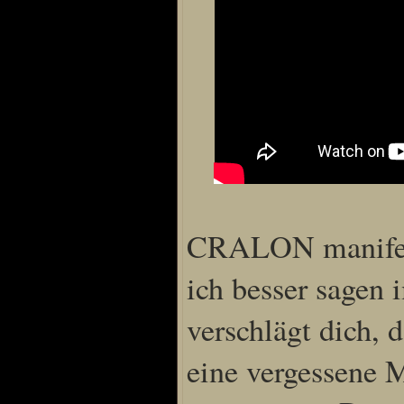
Special Content
Risen3 Making of
Tag des Gnome's
Gothic3 Itemarchiv
R2 Fanartschatzkiste
ELEX Zirkel der Kunst
R3 Titantruhe d Künste
CRALON manifesti
Adventskalender 2008
Adventskalender 2009
ich besser sagen
Adventskalender 2013
Adventskalender 2014
verschlägt dich, 
Adventskalender 2015
eine vergessene 
Adventskalender 2016