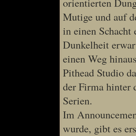
orientierten Dung
Sprache
Mutige und auf d
Deutsch
in einen Schacht 
Englisch
Französisch
Italienisch
Dunkelheit erwart
Portugiesisch
Russisch
einen Weg hinaus 
Spanisch
Pithead Studio d
der Firma hinter
Serien.
Im Announcement T
wurde, gibt es er