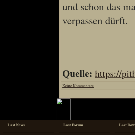
und schon das mac
verpassen dürft.
Quelle:
https://pi
Keine Kommentare
Last News
Last Forum
Last Dow