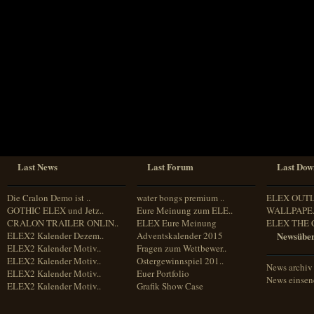
Sprache
Deutsch
Englisch
Französisch
Italienisch
Portugiesisch
Russisch
Spanisch
Last News
Last Forum
Last Dow
Die Cralon Demo ist ..
water bongs premium ..
ELEX OUT
GOTHIC ELEX und Jetz..
Eure Meinung zum ELE..
WALLPAPE.
CRALON TRAILER ONLIN..
ELEX Eure Meinung
ELEX THE 
ELEX2 Kalender Dezem..
Adventskalender 2015
Newsüber
ELEX2 Kalender Motiv..
Fragen zum Wettbewer..
ELEX2 Kalender Motiv..
Ostergewinnspiel 201..
News archiv
ELEX2 Kalender Motiv..
Euer Portfolio
News einse
ELEX2 Kalender Motiv..
Grafik Show Case