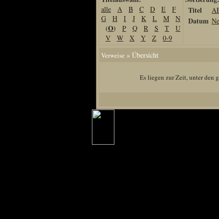
alle
A
B
C
D
E
F
Titel
A
Home
G
H
I
J
K
L
M
N
Datum
Ne
Artikel
(
O
)
P
Q
R
S
T
U
V
W
X
Y
Z
0-9
Links us
Newsarchiv
» Übersicht
Verweise
Impressum
Es liegen zur Zeit, unter den
Datenschutz
Piranha Bytes
Interviews
Private Blogs
Spezial Events
Artbook Spezial
Making Of PiranhaB
Ralfs Studio-Fotos
Piranha PortraitArt