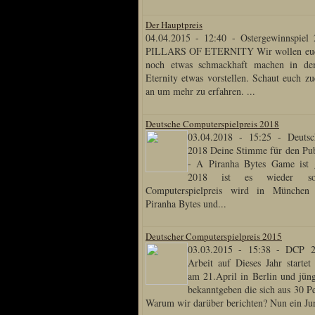
Der Hauptpreis
04.04.2015 - 12:40
-
Ostergewinnspiel
Special Content
PILLARS OF ETERNITY Wir wollen euch
noch etwas schmackhaft machen in de
Risen3 Making of
Eternity etwas vorstellen. Schaut euch zu
an um mehr zu erfahren. ...
Tag des Gnome's
Gothic3 Itemarchiv
Deutsche Computerspielpreis 2018
R2 Fanartschatzkiste
03.04.2018 - 15:25
-
Deutsc
2018 Deine Stimme für den Pu
ELEX Zirkel der Kunst
- A Piranha Bytes Game ist 
R3 Titantruhe d Künste
2018 ist es wieder so
Adventskalender 2008
Computerspielpreis wird in München v
Piranha Bytes und...
Adventskalender 2009
Adventskalender 2013
Deutscher Computerspielpreis 2015
Adventskalender 2014
03.03.2015 - 15:38
-
DCP 2
Arbeit auf Dieses Jahr startet
Adventskalender 2015
am 21.April in Berlin und jün
Adventskalender 2016
bekanntgeben die sich aus 30 P
Warum wir darüber berichten? Nun ein Jur