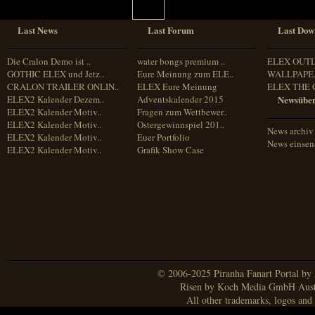
Last News
Last Forum
Last Dow
Die Cralon Demo ist ..
water bongs premium ..
ELEX OUT
GOTHIC ELEX und Jetz..
Eure Meinung zum ELE..
WALLPAPE.
CRALON TRAILER ONLIN..
ELEX Eure Meinung
ELEX THE 
ELEX2 Kalender Dezem..
Adventskalender 2015
Newsüber
ELEX2 Kalender Motiv..
Fragen zum Wettbewer..
ELEX2 Kalender Motiv..
Ostergewinnspiel 201..
News archiv
ELEX2 Kalender Motiv..
Euer Portfolio
News einse
ELEX2 Kalender Motiv..
Grafik Show Case
© 2006-2025 Piranha Fanart Portal by A
Risen by Koch Media GmbH Aust
All other trademarks, logos and 