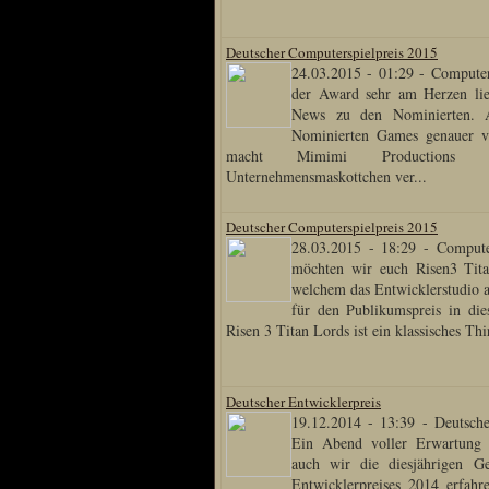
Sprache
Deutscher Computerspielpreis 2015
24.03.2015 - 01:29
-
Computer
Deutsch
der Award sehr am Herzen lie
Englisch
News zu den Nominierten. A
Französisch
Nominierten Games genauer vo
Italienisch
macht Mimimi Productions 
Portugiesisch
Unternehmensmaskottchen ver...
Russisch
Spanisch
Deutscher Computerspielpreis 2015
28.03.2015 - 18:29
-
Compute
möchten wir euch Risen3 Tita
welchem das Entwicklerstudio a
für den Publikumspreis in die
Risen 3 Titan Lords ist ein klassisches Th
Deutscher Entwicklerpreis
19.12.2014 - 13:39
-
Deutsche
Ein Abend voller Erwartung 
auch wir die diesjährigen G
Entwicklerpreises 2014 erfah