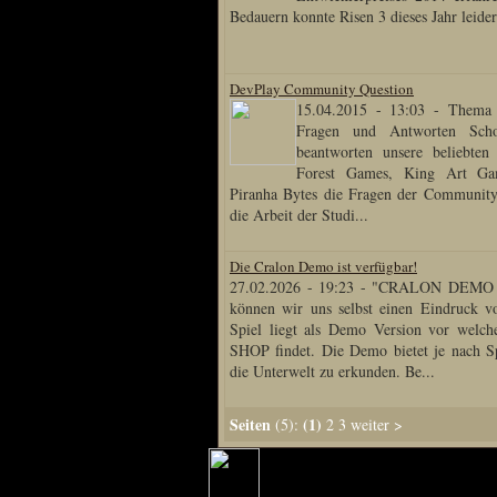
Bedauern konnte Risen 3 dieses Jahr leider
DevPlay Community Question
15.04.2015 - 13:03
-
Thema 
Fragen und Antworten Sch
beantworten unsere beliebten
Forest Games, King Art G
Piranha Bytes die Fragen der Community
die Arbeit der Studi...
Die Cralon Demo ist verfügbar!
27.02.2026 - 19:23
-
"CRALON DEMO R
können wir uns selbst einen Eindruck 
Spiel liegt als Demo Version vor wel
SHOP findet. Die Demo bietet je nach Sp
die Unterwelt zu erkunden. Be...
Seiten
(1)
(5):
2
3
weiter
>