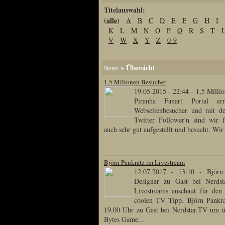
Titelauswahl:
Home
(
alle
)
A
B
C
D
E
F
G
H
I
Artikel
K
L
M
N
O
P
Q
R
S
T
Links us
V
W
X
Y
Z
0-9
Newsarchiv
Impressum
» Übersicht
News
Datenschutz
1,5 Milionen Besucher
19.05.2015 - 22:44
-
1,5 Milli
Piranha Fanart Portal err
Webseitenbesucher und mit d
Piranha Bytes
Twitter Follower'n sind wir f
auch sehr gut aufgestellt und besucht. Wir
Interviews
Private Blogs
Björn Pankratz im Livestream
Spezial Events
12.07.2017 - 13:10
-
Björn
Artbook Spezial
Designer zu Gast bei Nerds
Livestreams anschaut für den
Making Of PiranhaB
coolen TV Tipp. Björn Pankra
Ralfs Studio-Fotos
19.00 Uhr zu Gast bei Nerdstar.TV um 
Bytes Game...
Piranha PortraitArt