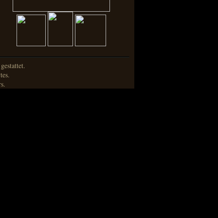
estattet.
tes.
s.