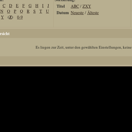
C
D
E
F
G
H
I
J
Titel
ABC
/
ZXY
N
O
P
Q
R
S
T
U
Datum
Neueste
/
Älteste
(
Z
)
Y
0-9
sicht
Es liegen zur Zeit, unter den gewählten Einstellungen, keine