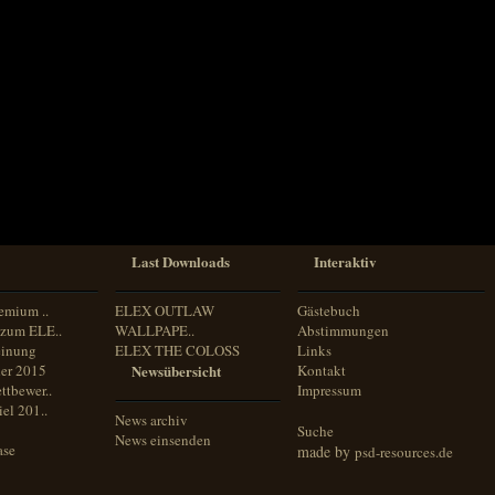
Last Downloads
Interaktiv
emium ..
ELEX OUTLAW
Gästebuch
zum ELE..
WALLPAPE..
Abstimmungen
inung
ELEX THE COLOSS
Links
er 2015
Newsübersicht
Kontakt
ttbewer..
Impressum
el 201..
News archiv
Suche
News einsenden
ase
made by
psd-resources.de