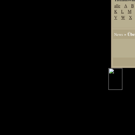
alle
A
B
Home
K
L
M
Artikel
V
W
X
Links us
Newsarchiv
» Über
News
Impressum
Datenschutz
Piranha Bytes
Interviews
Private Blogs
Spezial Events
Artbook Spezial
Making Of PiranhaB
Ralfs Studio-Fotos
Piranha PortraitArt