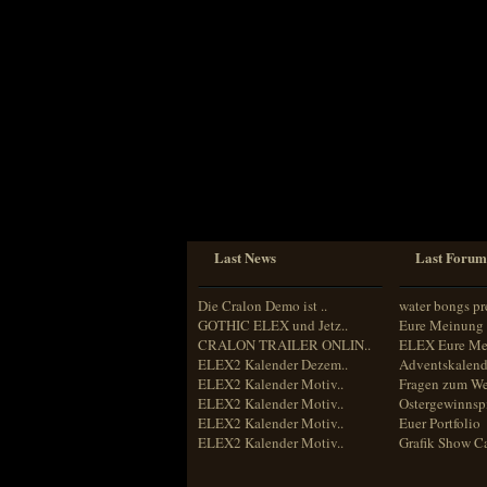
Sprache
Deutsch
Englisch
Französisch
Italienisch
Portugiesisch
Russisch
Spanisch
Last News
Last Forum
Die Cralon Demo ist ..
water bongs pr
GOTHIC ELEX und Jetz..
Eure Meinung 
CRALON TRAILER ONLIN..
ELEX Eure Me
ELEX2 Kalender Dezem..
Adventskalend
ELEX2 Kalender Motiv..
Fragen zum We
ELEX2 Kalender Motiv..
Ostergewinnspi
ELEX2 Kalender Motiv..
Euer Portfolio
ELEX2 Kalender Motiv..
Grafik Show C