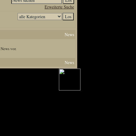
Erweiterte Suche
News
 News vor.
News