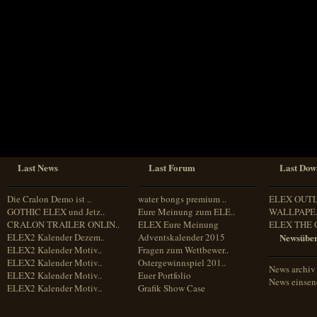
Sprache
Deutsch
Englisch
Französisch
Italienisch
Portugiesisch
Russisch
Spanisch
Last News
Last Forum
Last Dow
Die Cralon Demo ist ..
water bongs premium ..
ELEX OUT
GOTHIC ELEX und Jetz..
Eure Meinung zum ELE..
WALLPAPE.
CRALON TRAILER ONLIN..
ELEX Eure Meinung
ELEX THE 
ELEX2 Kalender Dezem..
Adventskalender 2015
Newsüber
ELEX2 Kalender Motiv..
Fragen zum Wettbewer..
ELEX2 Kalender Motiv..
Ostergewinnspiel 201..
News archiv
ELEX2 Kalender Motiv..
Euer Portfolio
News einse
ELEX2 Kalender Motiv..
Grafik Show Case