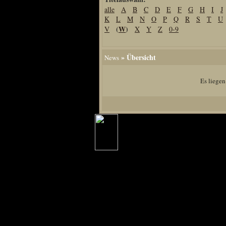
alle
A
B
C
D
E
F
G
H
I
J
Home
K
L
M
N
O
P
Q
R
S
T
U
Artikel
(
W
)
V
X
Y
Z
0-9
Links us
Newsarchiv
» Übersicht
News
Impressum
Datenschutz
Es liegen
Piranha Bytes
Interviews
Private Blogs
Spezial Events
Artbook Spezial
Making Of PiranhaB
Ralfs Studio-Fotos
Piranha PortraitArt