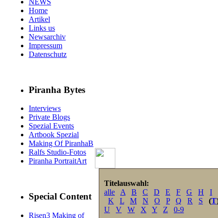
NEWS
Home
Artikel
Links us
Newsarchiv
Impressum
Datenschutz
Piranha Bytes
Interviews
Private Blogs
Spezial Events
Artbook Spezial
Making Of PiranhaB
Ralfs Studio-Fotos
Piranha PortraitArt
Titelauswahl:
alle
A
B
C
D
E
F
G
H
I
Special Content
K
L
M
N
O
P
Q
R
S
(
T
U
V
W
X
Y
Z
0-9
Risen3 Making of