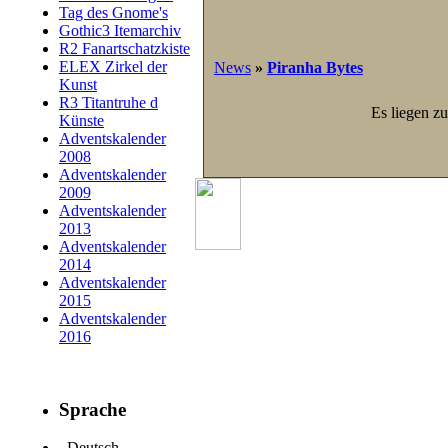
Tag des Gnome's
Gothic3 Itemarchiv
R2 Fanartschatzkiste
ELEX Zirkel der
News
»
Piranha Bytes
Kunst
R3 Titantruhe d
Es liegen zu
Künste
Adventskalender
2008
Adventskalender
2009
Adventskalender
2013
Adventskalender
2014
Adventskalender
2015
Adventskalender
2016
Sprache
Deutsch