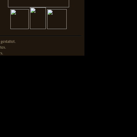
estattet.
tes.
s.