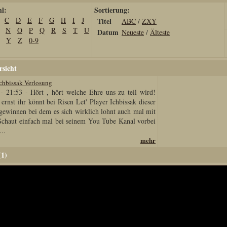
hl:
Sortierung:
C
D
E
F
G
H
I
J
Titel
ABC
/
ZXY
N
O
P
Q
R
S
T
U
Datum
Neueste
/
Älteste
Y
Z
0-9
sicht
Ichbissak Verlosung
- 21:53
-
Hört , hört welche Ehre uns zu teil wird!
ernst ihr könnt bei Risen Let' Player Ichbissak dieser
gewinnen bei dem es sich wirklich lohnt auch mal mit
chaut einfach mal bei seinem You Tube Kanal vorbei
..
mehr
(1)