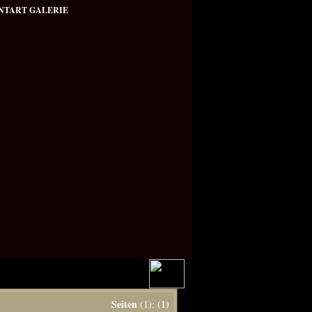
NTART GALERIE
Seiten
(1)
(1):