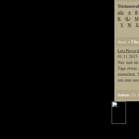
Titelauswa
Home
alle
A
B
Artikel
(
L
)
K
M
Links us
V
W
X
Newsarchiv
Impressum
» Über
News
Datenschutz
Lets Player 
01.11.2015 
Nee mal im 
Tage etwas 
Piranha Bytes
zumachen. S
um eine uns.
Interviews
Private Blogs
Seiten
(1):
Spezial Events
Artbook Spezial
Making Of PiranhaB
Ralfs Studio-Fotos
Piranha PortraitArt