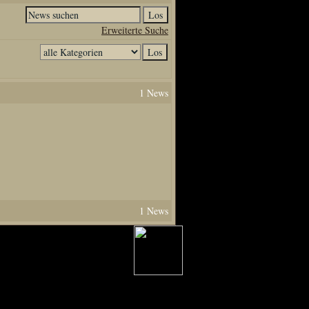
Erweiterte Suche
1 News
1 News