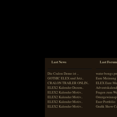
Sprache
Deutsch
Englisch
Französisch
Italienisch
Portugiesisch
Russisch
Spanisch
Last News
Last Forum
Die Cralon Demo ist ..
water bongs pr
GOTHIC ELEX und Jetz..
Eure Meinung 
CRALON TRAILER ONLIN..
ELEX Eure Me
ELEX2 Kalender Dezem..
Adventskalend
ELEX2 Kalender Motiv..
Fragen zum We
ELEX2 Kalender Motiv..
Ostergewinnspi
ELEX2 Kalender Motiv..
Euer Portfolio
ELEX2 Kalender Motiv..
Grafik Show C