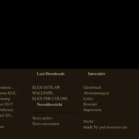
Last Downloads
Interaktiv
emium ..
ELEX OUTLAW
Gästebuch
zum ELE..
WALLPAPE..
Abstimmungen
inung
ELEX THE COLOSS
Links
er 2015
Newsübersicht
Kontakt
ttbewer..
Impressum
el 201..
News archiv
Suche
News einsenden
ase
made by
psd-resources.de