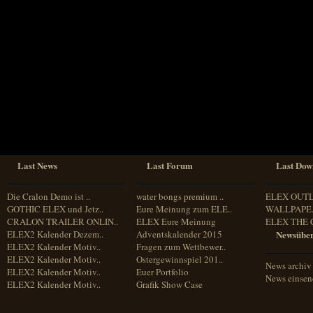
Sprache
Deutsch
Englisch
Französisch
Italienisch
Portugiesisch
Russisch
Spanisch
Last News
Last Forum
Last Dow
Die Cralon Demo ist ..
water bongs premium ..
ELEX OUT
GOTHIC ELEX und Jetz..
Eure Meinung zum ELE..
WALLPAPE.
CRALON TRAILER ONLIN..
ELEX Eure Meinung
ELEX THE 
ELEX2 Kalender Dezem..
Adventskalender 2015
Newsüber
ELEX2 Kalender Motiv..
Fragen zum Wettbewer..
ELEX2 Kalender Motiv..
Ostergewinnspiel 201..
News archiv
ELEX2 Kalender Motiv..
Euer Portfolio
News einse
ELEX2 Kalender Motiv..
Grafik Show Case