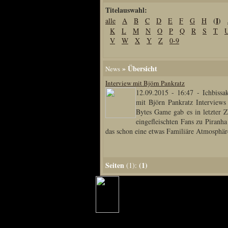
Titelauswahl:
Home
(
I
)
alle
A
B
C
D
E
F
G
H
Artikel
K
L
M
N
O
P
Q
R
S
T
Links us
V
W
X
Y
Z
0-9
Newsarchiv
Impressum
» Übersicht
News
Datenschutz
Interview mit Björn Pankratz
12.09.2015 - 16:47
-
Ichbissa
mit Björn Pankratz Interview
Bytes Game gab es in letzter Z
Piranha Bytes
eingefleischten Fans zu Piranha
das schon eine etwas Familiäre Atmosphäre
Interviews
Private Blogs
Seiten
(1)
(1):
Spezial Events
Artbook Spezial
Making Of PiranhaB
Ralfs Studio-Fotos
Piranha PortraitArt