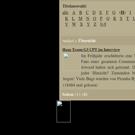
Titelauswahl:
Home
(
H
)
alle
A
B
C
D
E
F
G
I
Artikel
K
L
M
N
O
P
Q
R
S
T
Links us
V
W
X
Y
Z
0-9
Newsarchiv
Impressum
Übersicht
»
Artikel
Datenschutz
Hans Trapp G3 CPT im Interview
Im Frühjahr erschütterte eine
Fans einer gesamten Communi
Jowood haben sich getrennt. 
Piranha Bytes
jeder Hinsicht? Zumindest bl
liegen! Viele Bugs wurden von Piranha By
Interviews
(18484 mal gelesen)
Private Blogs
Seiten
(1)
(1):
Spezial Events
Artbook Spezial
Making Of PiranhaB
Ralfs Studio-Fotos
Piranha PortraitArt