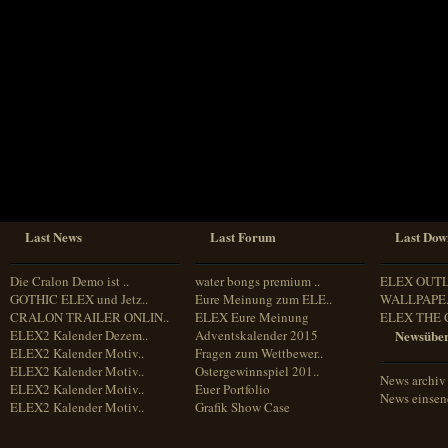
Sprache
Deutsch
Englisch
Französisch
Italienisch
Portugiesisch
Russisch
Spanisch
Last News
Last Forum
Last Dow
Die Cralon Demo ist ..
water bongs premium ..
ELEX OUT
GOTHIC ELEX und Jetz..
Eure Meinung zum ELE..
WALLPAPE.
CRALON TRAILER ONLIN..
ELEX Eure Meinung
ELEX THE 
ELEX2 Kalender Dezem..
Adventskalender 2015
Newsüber
ELEX2 Kalender Motiv..
Fragen zum Wettbewer..
ELEX2 Kalender Motiv..
Ostergewinnspiel 201..
News archiv
ELEX2 Kalender Motiv..
Euer Portfolio
News einse
ELEX2 Kalender Motiv..
Grafik Show Case