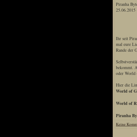
Piranha By
Home
25.06.2015 
Artikel
Links us
Newsarchiv
Ihr seit Pi
Impressum
mal eure Lie
Datenschutz
Rande der G
Selbstverstä
bekommt. Al
Piranha Bytes
oder World 
Interviews
Hier die Lin
World of G
Private Blogs
Spezial Events
World of R
Artbook Spezial
Piranha By
Making Of PiranhaB
Keine Komm
Ralfs Studio-Fotos
Piranha PortraitArt