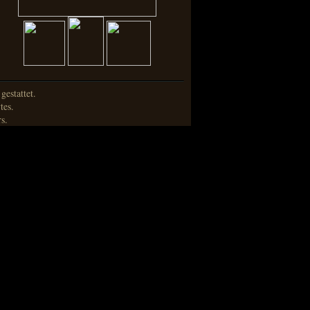
estattet.
tes.
s.