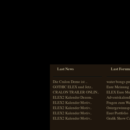
Sprache
Deutsch
Englisch
Französisch
Italienisch
Portugiesisch
Russisch
Spanisch
Last News
Last Forum
Die Cralon Demo ist ..
water bongs pr
GOTHIC ELEX und Jetz..
Eure Meinung 
CRALON TRAILER ONLIN..
ELEX Eure Me
ELEX2 Kalender Dezem..
Adventskalend
ELEX2 Kalender Motiv..
Fragen zum We
ELEX2 Kalender Motiv..
Ostergewinnspi
ELEX2 Kalender Motiv..
Euer Portfolio
ELEX2 Kalender Motiv..
Grafik Show C