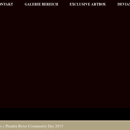
ONTAKT
GALERIE BEREICH
EXCLUSIVE ARTBOX
DEVIA
es
» Piranha Bytes Community Day 2015