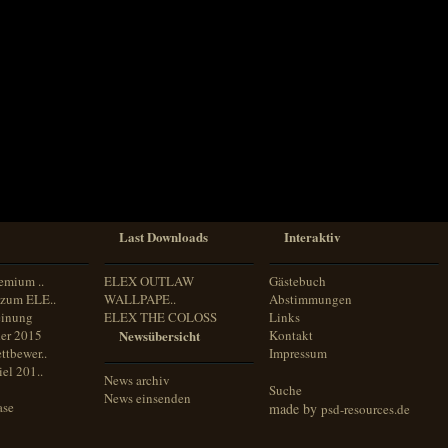
Last Downloads
Interaktiv
emium ..
ELEX OUTLAW
Gästebuch
zum ELE..
WALLPAPE..
Abstimmungen
inung
ELEX THE COLOSS
Links
er 2015
Newsübersicht
Kontakt
ttbewer..
Impressum
el 201..
News archiv
Suche
News einsenden
ase
made by
psd-resources.de