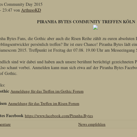
tes Community Day 2015
- 23:47 von
ArthusoKD
PIRANHA BYTES COMMUNITY TREFFEN KÖLN
ranha Bytes Fans, die Gothic aber auch die Risen Reihe zählt zu euren absolute
blingsentwickler persönlich treffen? Ihr ist eure Chance! Piranha Bytes lädt e
amescom 2015. Treffpunkt ist Freitag der 07.08. 19.00 Uhr am Messeeingang 
ndlich sind wir dabei und haben auch unsere berühmt berüchtigt gezeichneten Por
so schaut vorbei. Anmelden kann man sich etwa auf der Piranha Bytes Faceb
of Gothic.
ks:
othic
Anmeldung für das Treffen im Gothic Forum
isen
Anmeldung für das Treffen im Risen Forum
tes Facebook
https://www.facebook.com/Piranha.Bytes
entare
News empfehlen