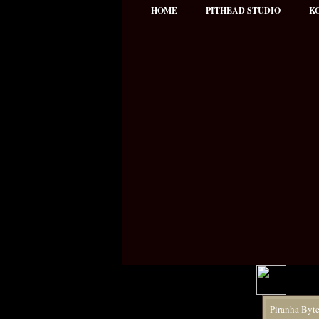
HOME
PITHEAD STUDIO
K
Hauptmenü
Piranha Byt
NEWS