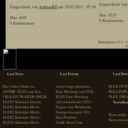
Eingeschickt vo
Eingeschickt von
ArthusoKD
am 20.02.2015 - 07:10
Hits: 4553
Hits: 4695
0 Kommentare
0 Kommentare
Bildergalerie 2.2.5 
u
Last News
Last Forum
Last Dow
Die Cralon Demo ist ..
water bongs premium ..
ELEX OUT
GOTHIC ELEX und Jetz..
Eure Meinung zum ELE..
WALLPAPE.
CRALON TRAILER ONLIN..
ELEX Eure Meinung
ELEX THE 
ELEX2 Kalender Dezem..
Adventskalender 2015
Newsüber
ELEX2 Kalender Motiv..
Fragen zum Wettbewer..
ELEX2 Kalender Motiv..
Ostergewinnspiel 201..
News archiv
ELEX2 Kalender Motiv..
Euer Portfolio
News einse
ELEX2 Kalender Motiv..
Grafik Show Case