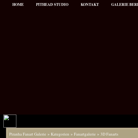
HOME
PITHEAD STUDIO
KONTAKT
GALERIE BER
»
»
»
Piranha Fanart Galerie
Kategorien
Fanartgalerie
3D Fanarts