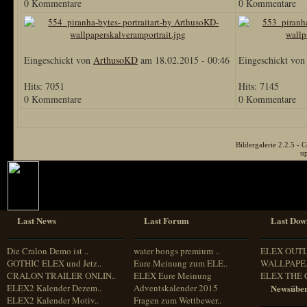
0 Kommentare
0 Kommentare
Eingeschickt von
ArthusoKD
am 18.02.2015 - 00:46
Eingeschickt vo
Hits: 7051
Hits: 7145
0 Kommentare
0 Kommentare
Bildergalerie 2.2.5 
u
Last News
Last Forum
Last Dow
Die Cralon Demo ist ..
water bongs premium ..
ELEX OUT
GOTHIC ELEX und Jetz..
Eure Meinung zum ELE..
WALLPAPE.
CRALON TRAILER ONLIN..
ELEX Eure Meinung
ELEX THE 
ELEX2 Kalender Dezem..
Adventskalender 2015
Newsüber
ELEX2 Kalender Motiv..
Fragen zum Wettbewer..