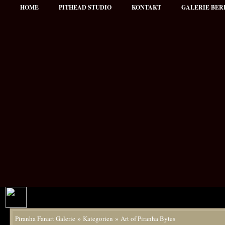
HOME
PITHEAD STUDIO
KONTAKT
GALERIE BER
»
»
Piranha Fanart Galerie
Kategorien
Art of Piranha Bytes