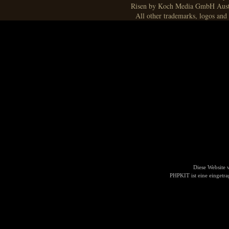
Risen by Koch Media GmbH Aust
All other trademarks, logos and 
Diese Website
PHPKIT ist eine einget