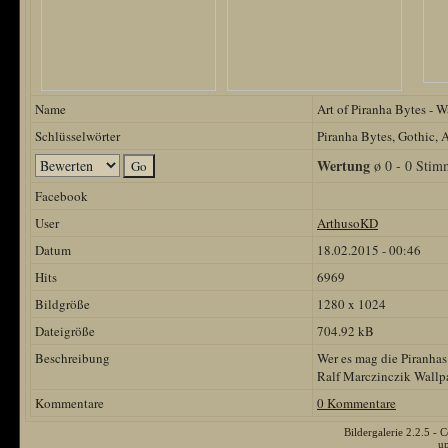
Name
Art of Piranha Bytes - W
Schlüsselwörter
Piranha Bytes, Gothic, A
Wertung
ø 0 - 0 Stim
Facebook
User
ArthusoKD
Datum
18.02.2015 - 00:46
Hits
6969
Bildgröße
1280 x 1024
Dateigröße
704.92 kB
Beschreibung
Wer es mag die Piranhas
Ralf Marczinczik Wallp
Kommentare
0 Kommentare
Bildergalerie 2.2.5 
u