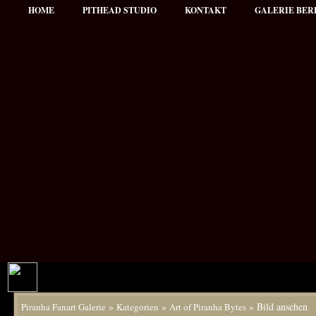
HOME
PITHEAD STUDIO
KONTAKT
GALERIE BER
»
»
» Bild ansehen
Piranha Fanart Galerie
Kategorien
Art of Piranha Bytes