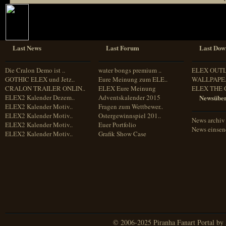
Last News
Last Forum
Last Dow
Die Cralon Demo ist ..
water bongs premium ..
ELEX OUT
GOTHIC ELEX und Jetz..
Eure Meinung zum ELE..
WALLPAPE.
CRALON TRAILER ONLIN..
ELEX Eure Meinung
ELEX THE 
ELEX2 Kalender Dezem..
Adventskalender 2015
Newsüber
ELEX2 Kalender Motiv..
Fragen zum Wettbewer..
ELEX2 Kalender Motiv..
Ostergewinnspiel 201..
News archiv
ELEX2 Kalender Motiv..
Euer Portfolio
News einse
ELEX2 Kalender Motiv..
Grafik Show Case
© 2006-2025 Piranha Fanart Portal by A