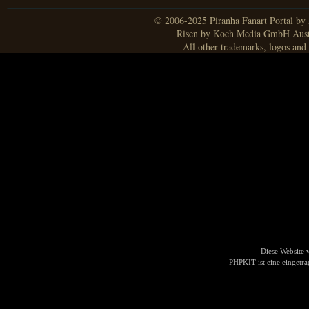
© 2006-2025 Piranha Fanart Portal by A
Risen by Koch Media GmbH Aust
All other trademarks, logos and 
Diese Website
PHPKIT ist eine einget