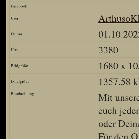
Facebook
Arthuso
User
01.10.202
Datum
3380
Hits
1680 x 10
Bildgröße
1357.58 
Dateigröße
Beschreibung
Mit unser
euch jede
oder Dein
Für den O