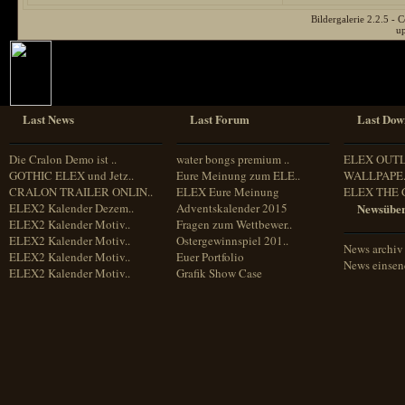
Bildergalerie 2.2.5 
u
Last News
Last Forum
Last Dow
Die Cralon Demo ist ..
water bongs premium ..
ELEX OUT
GOTHIC ELEX und Jetz..
Eure Meinung zum ELE..
WALLPAPE.
CRALON TRAILER ONLIN..
ELEX Eure Meinung
ELEX THE 
ELEX2 Kalender Dezem..
Adventskalender 2015
Newsüber
ELEX2 Kalender Motiv..
Fragen zum Wettbewer..
ELEX2 Kalender Motiv..
Ostergewinnspiel 201..
News archiv
ELEX2 Kalender Motiv..
Euer Portfolio
News einse
ELEX2 Kalender Motiv..
Grafik Show Case