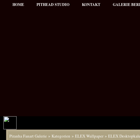
HOME
PITHEAD STUDIO
KONTAKT
GALERIE BER
»
»
»
Piranha Fanart Galerie
Kategorien
ELEX Wallpaper
ELEX Desktopkal