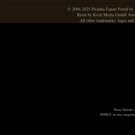
© 2006-2025 Piranha Fanart Portal by A
Risen by Koch Media GmbH Aust
All other trademarks, logos and 
Diese Website
PHPKIT ist eine einget