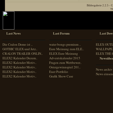
Bildergalerie 2.2.5 
u
Last News
Last Forum
Last Dow
Die Cralon Demo ist ..
water bongs premium ..
ELEX OUT
GOTHIC ELEX und Jetz..
Eure Meinung zum ELE..
WALLPAPE.
CRALON TRAILER ONLIN..
ELEX Eure Meinung
ELEX THE 
ELEX2 Kalender Dezem..
Adventskalender 2015
Newsüber
ELEX2 Kalender Motiv..
Fragen zum Wettbewer..
ELEX2 Kalender Motiv..
Ostergewinnspiel 201..
News archiv
ELEX2 Kalender Motiv..
Euer Portfolio
News einse
ELEX2 Kalender Motiv..
Grafik Show Case