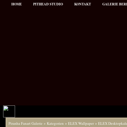
HOME
PITHEAD STUDIO
KONTAKT
GALERIE BER
»
»
»
Piranha Fanart Galerie
Kategorien
ELEX Wallpaper
ELEX Desktopkal