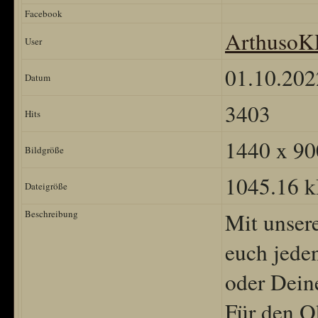
Facebook
Arthuso
User
01.10.202
Datum
3403
Hits
1440 x 90
Bildgröße
1045.16 
Dateigröße
Beschreibung
Mit unser
euch jede
oder Dein
Für den O