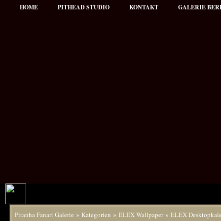
HOME
PITHEAD STUDIO
KONTAKT
GALERIE BER
»
»
»
Piranha Fanart Galerie
Kategorien
ELEX Wallpaper
ELEX Desktopkal