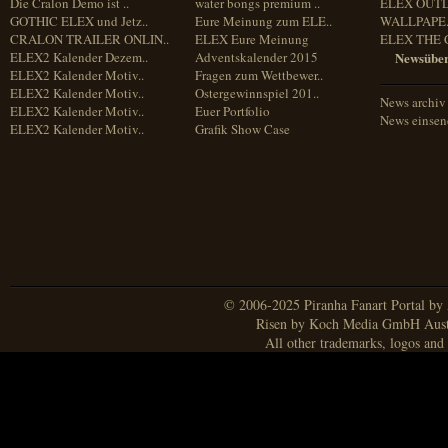
Die Cralon Demo ist ..
water bongs premium ..
ELEX OUT
GOTHIC ELEX und Jetz..
Eure Meinung zum ELE..
WALLPAPE.
CRALON TRAILER ONLIN..
ELEX Eure Meinung
ELEX THE 
ELEX2 Kalender Dezem..
Adventskalender 2015
Newsüber
ELEX2 Kalender Motiv..
Fragen zum Wettbewer..
ELEX2 Kalender Motiv..
Ostergewinnspiel 201..
News archiv
ELEX2 Kalender Motiv..
Euer Portfolio
News einse
ELEX2 Kalender Motiv..
Grafik Show Case
© 2006-2025 Piranha Fanart Portal by A
Risen by Koch Media GmbH Aust
All other trademarks, logos and 