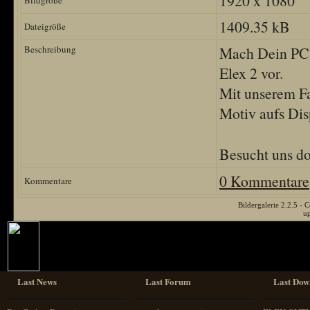
1920 x 1080
Bildgröße
1409.35 kB
Dateigröße
Beschreibung
Mach Dein PC M
Elex 2 vor.
Mit unserem Fa
Motiv aufs Di
Besucht uns d
0 Kommentare
Kommentare
Bildergalerie 2.2.5 
u
Last News
Last Forum
Last Dow