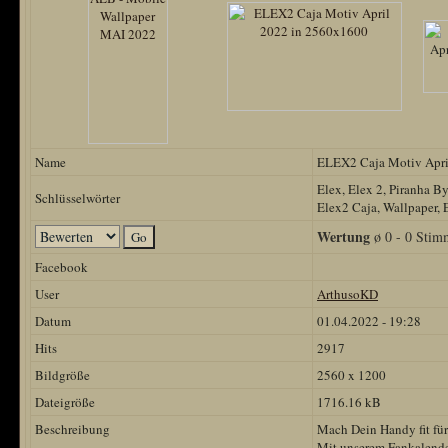
Name
ELEX2 Caja Motiv Apri
Elex, Elex 2, Piranha B
Schlüsselwörter
Elex2 Caja, Wallpaper, 
Wertung
ø 0 - 0 Stim
Facebook
User
ArthusoKD
Datum
01.04.2022 - 19:28
Hits
2917
Bildgröße
2560 x 1200
Dateigröße
1716.16 kB
Beschreibung
Mach Dein Handy fit für
Mit unserem Fankalende