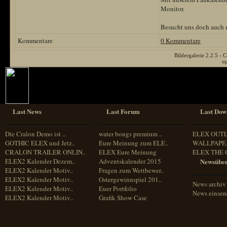
Monitor.
Besucht uns doch auch 
Kommentare
0 Kommentare
Bildergalerie 2.2.5 
u
Last News
Last Forum
Last Dow
Die Cralon Demo ist ..
water bongs premium ..
ELEX OUT
GOTHIC ELEX und Jetz..
Eure Meinung zum ELE..
WALLPAPE.
CRALON TRAILER ONLIN..
ELEX Eure Meinung
ELEX THE 
ELEX2 Kalender Dezem..
Adventskalender 2015
Newsüber
ELEX2 Kalender Motiv..
Fragen zum Wettbewer..
ELEX2 Kalender Motiv..
Ostergewinnspiel 201..
News archiv
ELEX2 Kalender Motiv..
Euer Portfolio
News einse
ELEX2 Kalender Motiv..
Grafik Show Case