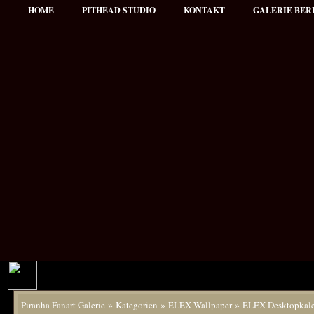
HOME
PITHEAD STUDIO
KONTAKT
GALERIE BER
»
»
»
Piranha Fanart Galerie
Kategorien
ELEX Wallpaper
ELEX Desktopkal