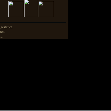
estattet.
tes.
s.