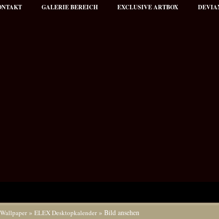
ONTAKT
GALERIE BEREICH
EXCLUSIVE ARTBOX
DEVIA
»
» Bild ansehen
Wallpaper
ELEX Desktopkalender