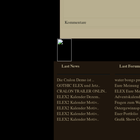
Kommentare
Last News
Last Forum
Die Cralon Demo ist ..
water bongs pr
GOTHIC ELEX und Jetz..
Eure Meinung 
CRALON TRAILER ONLIN..
ELEX Eure Me
ELEX2 Kalender Dezem..
Adventskalend
ELEX2 Kalender Motiv..
Fragen zum We
ELEX2 Kalender Motiv..
Ostergewinnspi
ELEX2 Kalender Motiv..
Euer Portfolio
ELEX2 Kalender Motiv..
Grafik Show C