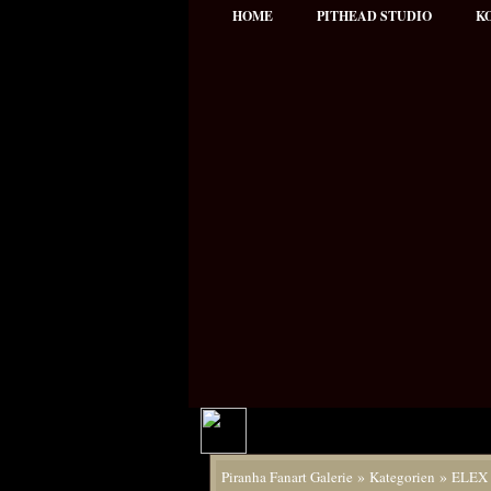
HOME
PITHEAD STUDIO
K
»
»
Piranha Fanart Galerie
Kategorien
ELEX 