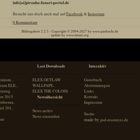
info[at]piranha-fanart-portal.de
Besucht uns doch auch mal auf
Facebook
&
Instagram
0 Kommentare
Bildergalerie 2.2.5 - Copyright © 2004-2027 by www.panbachi.de
update by www.timmi.org
Last Downloads
Interaktiv
emium ..
ELEX OUTLAW
Gästebuch
zum ELE..
WALLPAPE..
Abstimmungen
inung
ELEX THE COLOSS
Links
er 2015
Newsübersicht
Kontakt
ttbewer..
Impressum
el 201..
News archiv
Suche
News einsenden
ase
made by
psd-resources.de