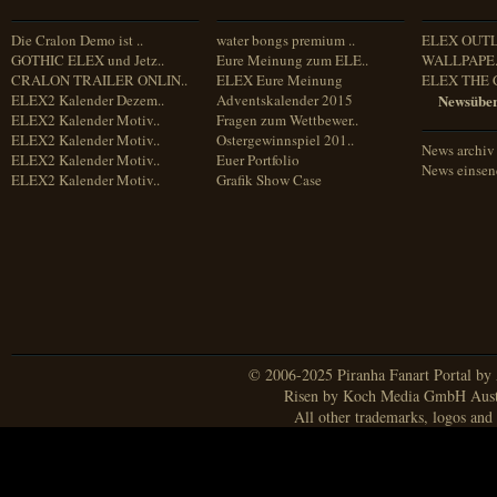
Die Cralon Demo ist ..
water bongs premium ..
ELEX OUT
GOTHIC ELEX und Jetz..
Eure Meinung zum ELE..
WALLPAPE.
CRALON TRAILER ONLIN..
ELEX Eure Meinung
ELEX THE 
ELEX2 Kalender Dezem..
Adventskalender 2015
Newsüber
ELEX2 Kalender Motiv..
Fragen zum Wettbewer..
ELEX2 Kalender Motiv..
Ostergewinnspiel 201..
News archiv
ELEX2 Kalender Motiv..
Euer Portfolio
News einse
ELEX2 Kalender Motiv..
Grafik Show Case
© 2006-2025 Piranha Fanart Portal by A
Risen by Koch Media GmbH Aust
All other trademarks, logos and 