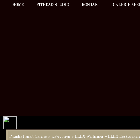
HOME
PITHEAD STUDIO
KONTAKT
GALERIE BER
»
»
»
Piranha Fanart Galerie
Kategorien
ELEX Wallpaper
ELEX Desktopkal