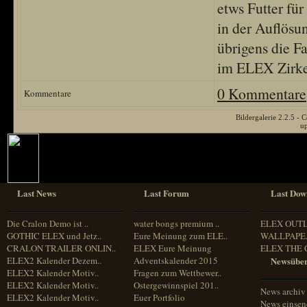
etws Futter für
in der Auflösu
übrigens die F
im ELEX Zirkel
0 Kommentare
Kommentare
Bildergalerie 2.2.5 
u
Last News
Last Forum
Last Dow
Die Cralon Demo ist ..
water bongs premium ..
ELEX OUT
GOTHIC ELEX und Jetz..
Eure Meinung zum ELE..
WALLPAPE.
CRALON TRAILER ONLIN..
ELEX Eure Meinung
ELEX THE 
ELEX2 Kalender Dezem..
Adventskalender 2015
Newsüber
ELEX2 Kalender Motiv..
Fragen zum Wettbewer..
ELEX2 Kalender Motiv..
Ostergewinnspiel 201..
News archiv
ELEX2 Kalender Motiv..
Euer Portfolio
News einse