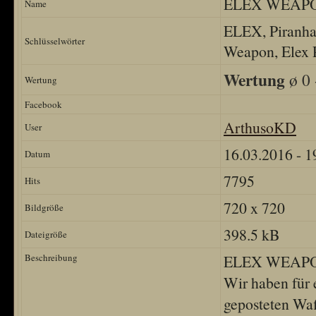
ELEX WEAPON
Name
ELEX, Piranha 
Schlüsselwörter
Weapon, Elex 
Wertung
ø 0 
Wertung
Facebook
ArthusoKD
User
16.03.2016 - 1
Datum
7795
Hits
720 x 720
Bildgröße
398.5 kB
Dateigröße
Beschreibung
ELEX WEAPON
Wir haben für 
geposteten Waf