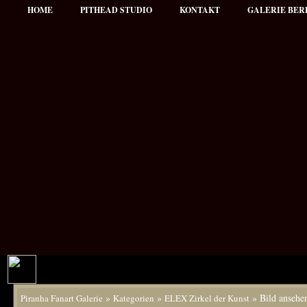
HOME
PITHEAD STUDIO
KONTAKT
GALERIE BER
»
»
» Bild ansehe
Piranha Fanart Galerie
Kategorien
ELEX Zirkel der Kunst