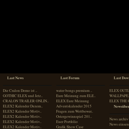
Sprache
Deutsch
Englisch
Französisch
Italienisch
Portugiesisch
Russisch
Spanisch
Last News
Last Forum
Last Dow
Die Cralon Demo ist ..
water bongs premium ..
ELEX OUT
GOTHIC ELEX und Jetz..
Eure Meinung zum ELE..
WALLPAPE.
CRALON TRAILER ONLIN..
ELEX Eure Meinung
ELEX THE 
ELEX2 Kalender Dezem..
Adventskalender 2015
Newsüber
ELEX2 Kalender Motiv..
Fragen zum Wettbewer..
ELEX2 Kalender Motiv..
Ostergewinnspiel 201..
News archiv
ELEX2 Kalender Motiv..
Euer Portfolio
News einse
ELEX2 Kalender Motiv..
Grafik Show Case