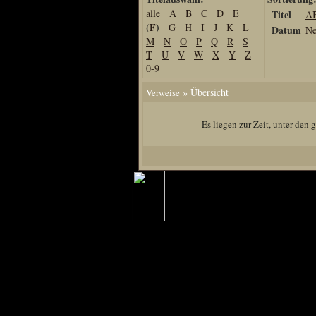
alle
A
B
C
D
E
Titel
A
Home
(
F
)
G
H
I
J
K
L
Datum
Ne
Artikel
M
N
O
P
Q
R
S
T
U
V
W
X
Y
Z
Links us
0-9
Newsarchiv
» Übersicht
Verweise
Impressum
Datenschutz
Es liegen zur Zeit, unter den
Piranha Bytes
Interviews
Private Blogs
Spezial Events
Artbook Spezial
Making Of PiranhaB
Ralfs Studio-Fotos
Piranha PortraitArt