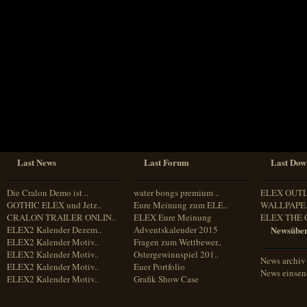
Sprache
Deutsch
Englisch
Französisch
Italienisch
Portugiesisch
Russisch
Spanisch
Last News
Last Forum
Last Dow
Die Cralon Demo ist ..
water bongs premium ..
ELEX OUT
GOTHIC ELEX und Jetz..
Eure Meinung zum ELE..
WALLPAPE.
CRALON TRAILER ONLIN..
ELEX Eure Meinung
ELEX THE 
ELEX2 Kalender Dezem..
Adventskalender 2015
Newsüber
ELEX2 Kalender Motiv..
Fragen zum Wettbewer..
ELEX2 Kalender Motiv..
Ostergewinnspiel 201..
News archiv
ELEX2 Kalender Motiv..
Euer Portfolio
News einse
ELEX2 Kalender Motiv..
Grafik Show Case