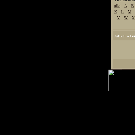
alle
A
B
Home
K
L
M
Artikel
V
W
X
Links us
Newsarchiv
»
Ga
Artikel
Impressum
Datenschutz
Piranha Bytes
Interviews
Private Blogs
Spezial Events
Artbook Spezial
Making Of PiranhaB
Ralfs Studio-Fotos
Piranha PortraitArt