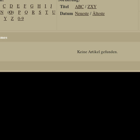
C
D
E
F
G
H
I
J
Titel
ABC
/
ZXY
(
O
)
N
P
Q
R
S
T
U
Datum
Neueste
/
Älteste
Y
Z
0-9
mes
Keine Artikel gefunden.