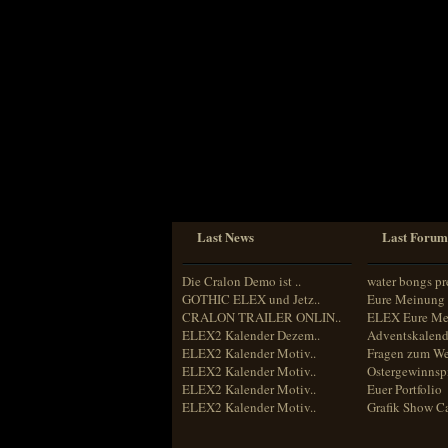
Sprache
Deutsch
Englisch
Französisch
Italienisch
Portugiesisch
Russisch
Spanisch
Last News
Last Forum
Die Cralon Demo ist ..
water bongs pr
GOTHIC ELEX und Jetz..
Eure Meinung 
CRALON TRAILER ONLIN..
ELEX Eure Me
ELEX2 Kalender Dezem..
Adventskalend
ELEX2 Kalender Motiv..
Fragen zum We
ELEX2 Kalender Motiv..
Ostergewinnspi
ELEX2 Kalender Motiv..
Euer Portfolio
ELEX2 Kalender Motiv..
Grafik Show C