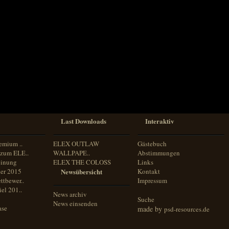
Last Downloads
Interaktiv
emium ..
ELEX OUTLAW
Gästebuch
zum ELE..
WALLPAPE..
Abstimmungen
inung
ELEX THE COLOSS
Links
er 2015
Newsübersicht
Kontakt
ttbewer..
Impressum
el 201..
News archiv
Suche
News einsenden
ase
made by
psd-resources.de