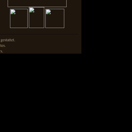
estattet.
tes.
s.