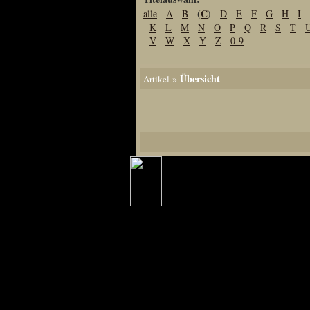
(
C
)
alle
A
B
D
E
F
G
H
I
Home
K
L
M
N
O
P
Q
R
S
T
Artikel
V
W
X
Y
Z
0-9
Links us
Newsarchiv
Übersicht
»
Artikel
Impressum
Datenschutz
Piranha Bytes
Interviews
Private Blogs
Spezial Events
Artbook Spezial
Making Of PiranhaB
Ralfs Studio-Fotos
Piranha PortraitArt