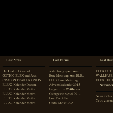
Sprache
Deutsch
Englisch
Französisch
Italienisch
Portugiesisch
Russisch
Spanisch
Last News
Last Forum
Last Dow
Die Cralon Demo ist ..
water bongs premium ..
ELEX OUT
GOTHIC ELEX und Jetz..
Eure Meinung zum ELE..
WALLPAPE.
CRALON TRAILER ONLIN..
ELEX Eure Meinung
ELEX THE 
ELEX2 Kalender Dezem..
Adventskalender 2015
Newsüber
ELEX2 Kalender Motiv..
Fragen zum Wettbewer..
ELEX2 Kalender Motiv..
Ostergewinnspiel 201..
News archiv
ELEX2 Kalender Motiv..
Euer Portfolio
News einse
ELEX2 Kalender Motiv..
Grafik Show Case