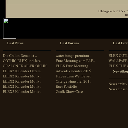
Bildergalerie 2.2.5 
u
Last News
Last Forum
Last Dow
Die Cralon Demo ist ..
water bongs premium ..
ELEX OUT
GOTHIC ELEX und Jetz..
Eure Meinung zum ELE..
WALLPAPE.
CRALON TRAILER ONLIN..
ELEX Eure Meinung
ELEX THE 
ELEX2 Kalender Dezem..
Adventskalender 2015
Newsüber
ELEX2 Kalender Motiv..
Fragen zum Wettbewer..
ELEX2 Kalender Motiv..
Ostergewinnspiel 201..
News archiv
ELEX2 Kalender Motiv..
Euer Portfolio
News einse
ELEX2 Kalender Motiv..
Grafik Show Case