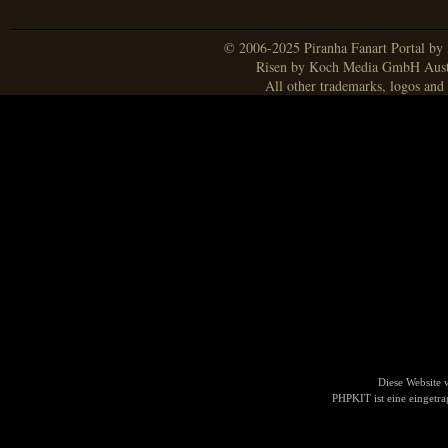
© 2006-2025 Piranha Fanart Portal by A
Risen by Koch Media GmbH Aust
All other trademarks, logos and 
Diese Website
PHPKIT ist eine einget