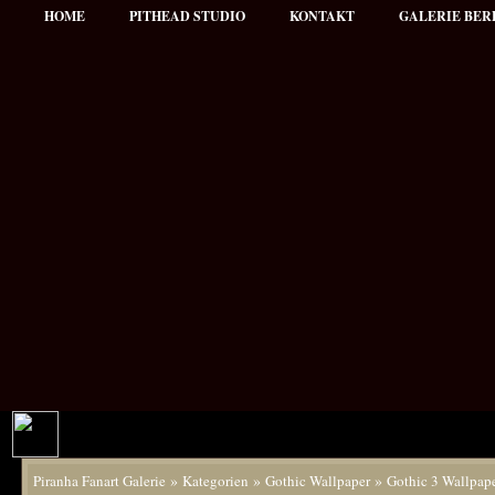
HOME
PITHEAD STUDIO
KONTAKT
GALERIE BER
»
»
»
Piranha Fanart Galerie
Kategorien
Gothic Wallpaper
Gothic 3 Wallpap