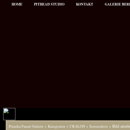
HOME
PITHEAD STUDIO
KONTAKT
GALERIE BER
»
»
»
» Bild anseh
Piranha Fanart Galerie
Kategorien
CRALON
Screenshots