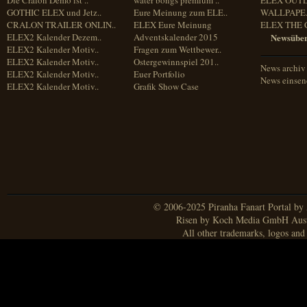
Die Cralon Demo ist ..
water bongs premium ..
ELEX OUT
GOTHIC ELEX und Jetz..
Eure Meinung zum ELE..
WALLPAPE.
CRALON TRAILER ONLIN..
ELEX Eure Meinung
ELEX THE 
ELEX2 Kalender Dezem..
Adventskalender 2015
Newsüber
ELEX2 Kalender Motiv..
Fragen zum Wettbewer..
ELEX2 Kalender Motiv..
Ostergewinnspiel 201..
News archiv
ELEX2 Kalender Motiv..
Euer Portfolio
News einse
ELEX2 Kalender Motiv..
Grafik Show Case
© 2006-2025 Piranha Fanart Portal by A
Risen by Koch Media GmbH Aust
All other trademarks, logos and 