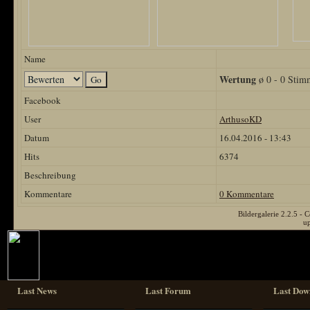
Name
Wertung
ø 0 - 0 Stim
Facebook
User
ArthusoKD
Datum
16.04.2016 - 13:43
Hits
6374
Beschreibung
Kommentare
0 Kommentare
Bildergalerie 2.2.5 
u
Last News
Last Forum
Last Dow