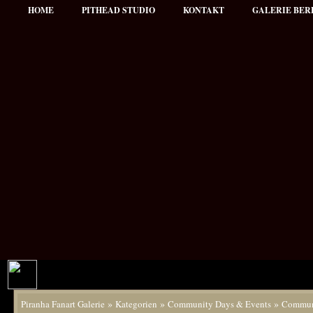
HOME
PITHEAD STUDIO
KONTAKT
GALERIE BER
»
»
»
Piranha Fanart Galerie
Kategorien
Community Days & Events
Commun