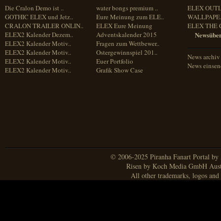
Die Cralon Demo ist ..
water bongs premium ..
ELEX OUT
GOTHIC ELEX und Jetz..
Eure Meinung zum ELE..
WALLPAPE.
CRALON TRAILER ONLIN..
ELEX Eure Meinung
ELEX THE 
ELEX2 Kalender Dezem..
Adventskalender 2015
Newsüber
ELEX2 Kalender Motiv..
Fragen zum Wettbewer..
ELEX2 Kalender Motiv..
Ostergewinnspiel 201..
News archiv
ELEX2 Kalender Motiv..
Euer Portfolio
News einse
ELEX2 Kalender Motiv..
Grafik Show Case
© 2006-2025 Piranha Fanart Portal by A
Risen by Koch Media GmbH Aust
All other trademarks, logos and 