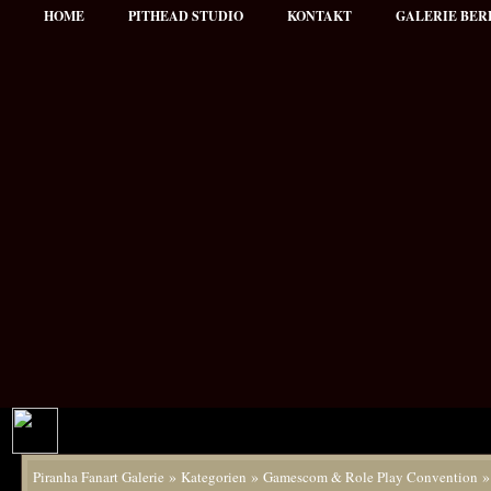
HOME
PITHEAD STUDIO
KONTAKT
GALERIE BER
»
»
Piranha Fanart Galerie
Kategorien
Gamescom & Role Play Convention