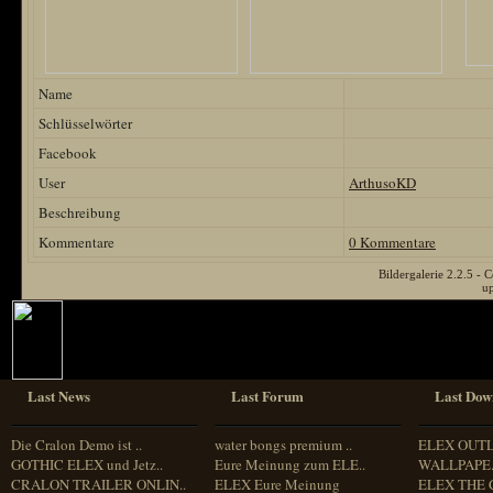
Name
Schlüsselwörter
Facebook
User
ArthusoKD
Beschreibung
Kommentare
0 Kommentare
Bildergalerie 2.2.5 
u
Last News
Last Forum
Last Dow
Die Cralon Demo ist ..
water bongs premium ..
ELEX OUT
GOTHIC ELEX und Jetz..
Eure Meinung zum ELE..
WALLPAPE.
CRALON TRAILER ONLIN..
ELEX Eure Meinung
ELEX THE 