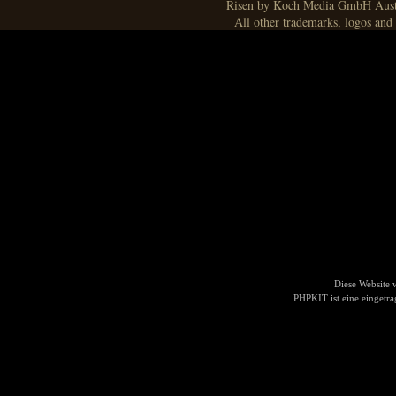
Risen by Koch Media GmbH Aust
All other trademarks, logos and 
Diese Website
PHPKIT ist eine einget