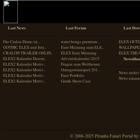
Last News
Last Forum
Last Dow
Die Cralon Demo ist ..
water bongs premium ..
ELEX OUT
GOTHIC ELEX und Jetz..
Eure Meinung zum ELE..
WALLPAPE.
CRALON TRAILER ONLIN..
ELEX Eure Meinung
ELEX THE 
ELEX2 Kalender Dezem..
Adventskalender 2015
Newsüber
ELEX2 Kalender Motiv..
Fragen zum Wettbewer..
ELEX2 Kalender Motiv..
Ostergewinnspiel 201..
News archiv
ELEX2 Kalender Motiv..
Euer Portfolio
News einse
ELEX2 Kalender Motiv..
Grafik Show Case
© 2006-2025 Piranha Fanart Portal by A