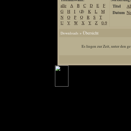
alle
A
B
C
D
E
F
Titel
A
Home
(
J
)
G
H
I
K
L
M
Datum
Ne
Artikel
N
O
P
Q
R
S
T
U
V
W
X
Y
Z
0-9
Links us
Newsarchiv
» Übersicht
Downloads
Impressum
Es liegen zur Zeit, unter den 
Datenschutz
Piranha Bytes
Interviews
Private Blogs
Spezial Events
Artbook Spezial
Making Of PiranhaB
Ralfs Studio-Fotos
Piranha PortraitArt