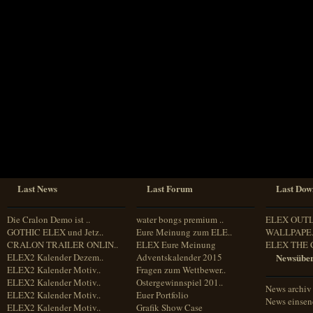
Sprache
Deutsch
Englisch
Französisch
Italienisch
Portugiesisch
Russisch
Spanisch
Last News
Last Forum
Last Dow
Die Cralon Demo ist ..
water bongs premium ..
ELEX OUT
GOTHIC ELEX und Jetz..
Eure Meinung zum ELE..
WALLPAPE.
CRALON TRAILER ONLIN..
ELEX Eure Meinung
ELEX THE 
ELEX2 Kalender Dezem..
Adventskalender 2015
Newsüber
ELEX2 Kalender Motiv..
Fragen zum Wettbewer..
ELEX2 Kalender Motiv..
Ostergewinnspiel 201..
News archiv
ELEX2 Kalender Motiv..
Euer Portfolio
News einse
ELEX2 Kalender Motiv..
Grafik Show Case