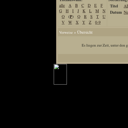
alle
A
B
C
D
E
F
Titel
A
Home
G
H
I
J
K
L
M
N
Datum
Ne
Artikel
(
P
)
O
Q
R
S
T
U
V
W
X
Y
Z
0-9
Links us
Newsarchiv
» Übersicht
Verweise
Impressum
Es liegen zur Zeit, unter den
Datenschutz
Piranha Bytes
Interviews
Private Blogs
Spezial Events
Artbook Spezial
Making Of PiranhaB
Ralfs Studio-Fotos
Piranha PortraitArt