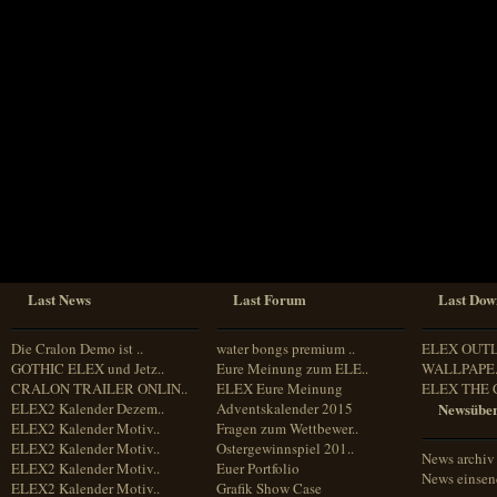
Sprache
Deutsch
Englisch
Französisch
Italienisch
Portugiesisch
Russisch
Spanisch
Last News
Last Forum
Last Dow
Die Cralon Demo ist ..
water bongs premium ..
ELEX OUT
GOTHIC ELEX und Jetz..
Eure Meinung zum ELE..
WALLPAPE.
CRALON TRAILER ONLIN..
ELEX Eure Meinung
ELEX THE 
ELEX2 Kalender Dezem..
Adventskalender 2015
Newsüber
ELEX2 Kalender Motiv..
Fragen zum Wettbewer..
ELEX2 Kalender Motiv..
Ostergewinnspiel 201..
News archiv
ELEX2 Kalender Motiv..
Euer Portfolio
News einse
ELEX2 Kalender Motiv..
Grafik Show Case