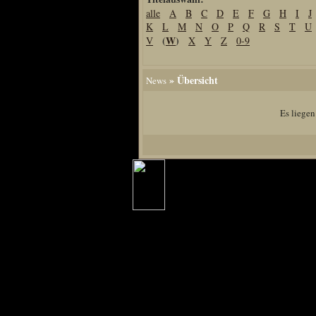
alle
A
B
C
D
E
F
G
H
I
J
Home
K
L
M
N
O
P
Q
R
S
T
U
Artikel
(
W
)
V
X
Y
Z
0-9
Links us
Newsarchiv
» Übersicht
News
Impressum
Datenschutz
Es liegen
Piranha Bytes
Interviews
Private Blogs
Spezial Events
Artbook Spezial
Making Of PiranhaB
Ralfs Studio-Fotos
Piranha PortraitArt