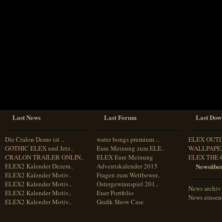
Sprache
Deutsch
Englisch
Französisch
Italienisch
Portugiesisch
Russisch
Spanisch
Last News
Last Forum
Last Dow
Die Cralon Demo ist ..
water bongs premium ..
ELEX OUT
GOTHIC ELEX und Jetz..
Eure Meinung zum ELE..
WALLPAPE.
CRALON TRAILER ONLIN..
ELEX Eure Meinung
ELEX THE 
ELEX2 Kalender Dezem..
Adventskalender 2015
Newsüber
ELEX2 Kalender Motiv..
Fragen zum Wettbewer..
ELEX2 Kalender Motiv..
Ostergewinnspiel 201..
News archiv
ELEX2 Kalender Motiv..
Euer Portfolio
News einse
ELEX2 Kalender Motiv..
Grafik Show Case