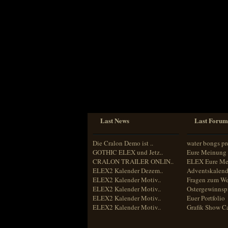
Sprache
Deutsch
Englisch
Französisch
Italienisch
Portugiesisch
Russisch
Spanisch
Last News
Last Forum
Die Cralon Demo ist ..
water bongs pr
GOTHIC ELEX und Jetz..
Eure Meinung 
CRALON TRAILER ONLIN..
ELEX Eure Me
ELEX2 Kalender Dezem..
Adventskalend
ELEX2 Kalender Motiv..
Fragen zum We
ELEX2 Kalender Motiv..
Ostergewinnspi
ELEX2 Kalender Motiv..
Euer Portfolio
ELEX2 Kalender Motiv..
Grafik Show C