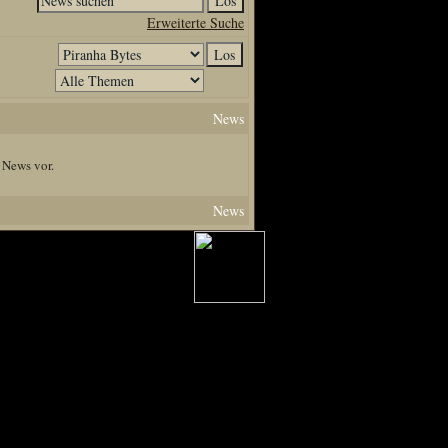
Erweiterte Suche
News
 News vor.
News