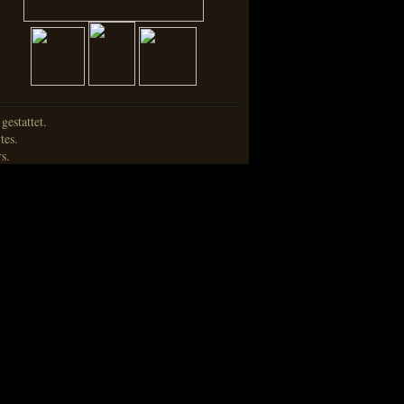
estattet.
tes.
s.