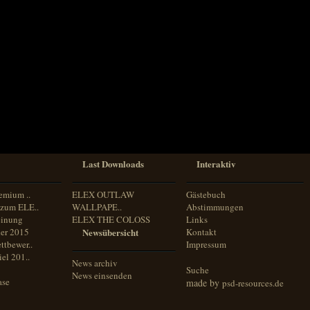
Last Downloads
Interaktiv
emium ..
ELEX OUTLAW
Gästebuch
zum ELE..
WALLPAPE..
Abstimmungen
inung
ELEX THE COLOSS
Links
er 2015
Newsübersicht
Kontakt
ttbewer..
Impressum
el 201..
News archiv
Suche
News einsenden
ase
made by
psd-resources.de