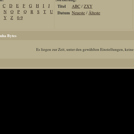
C
D
E
F
G
H
I
J
Titel
ABC
/
ZXY
N
O
P
Q
R
S
T
U
Datum
Neueste
/
Älteste
Y
Z
0-9
nha Bytes
Es liegen zur Zeit, unter den gewählten Einstellungen, keine