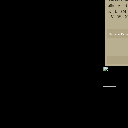
alle
A
B
Home
(
M
)
K
L
Artikel
V
W
X
Links us
Newsarchiv
»
Pira
News
Impressum
Datenschutz
Piranha Bytes
Interviews
Private Blogs
Spezial Events
Artbook Spezial
Making Of PiranhaB
Ralfs Studio-Fotos
Piranha PortraitArt