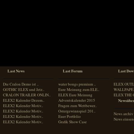
Sprache
Deutsch
Englisch
Französisch
Italienisch
Portugiesisch
Russisch
Spanisch
Last News
Last Forum
Last Dow
Die Cralon Demo ist ..
water bongs premium ..
ELEX OUT
GOTHIC ELEX und Jetz..
Eure Meinung zum ELE..
WALLPAPE.
CRALON TRAILER ONLIN..
ELEX Eure Meinung
ELEX THE 
ELEX2 Kalender Dezem..
Adventskalender 2015
Newsüber
ELEX2 Kalender Motiv..
Fragen zum Wettbewer..
ELEX2 Kalender Motiv..
Ostergewinnspiel 201..
News archiv
ELEX2 Kalender Motiv..
Euer Portfolio
News einse
ELEX2 Kalender Motiv..
Grafik Show Case