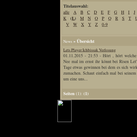
Titelauswahl:
Home
alle
A
B
C
D
E
F
G
H
I
J
Artikel
(
L
)
K
M
N
O
P
Q
R
S
T
Links us
V
W
X
Y
Z
0-9
Newsarchiv
Impressum
» Übersicht
News
Datenschutz
Lets Player Ichbissak Verlosung
01.11.2015 - 21:53
-
Hört , hört welche
Nee mal im ernst ihr könnt bei Risen Let'
Tage etwas gewinnen bei dem es sich wirk
Piranha Bytes
zumachen. Schaut einfach mal bei seinem
um eine uns...
Interviews
Private Blogs
Seiten
(1)
(1):
Spezial Events
Artbook Spezial
Making Of PiranhaB
Ralfs Studio-Fotos
Piranha PortraitArt