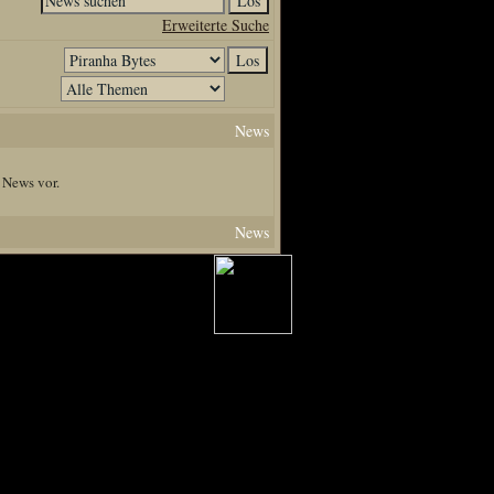
Erweiterte Suche
News
 News vor.
News