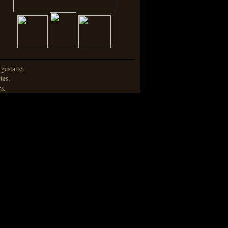
estattet.
tes.
s.