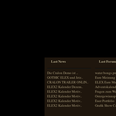
Sprache
Deutsch
Englisch
Französisch
Italienisch
Portugiesisch
Russisch
Spanisch
Last News
Last Forum
Die Cralon Demo ist ..
water bongs pr
GOTHIC ELEX und Jetz..
Eure Meinung 
CRALON TRAILER ONLIN..
ELEX Eure Me
ELEX2 Kalender Dezem..
Adventskalend
ELEX2 Kalender Motiv..
Fragen zum We
ELEX2 Kalender Motiv..
Ostergewinnspi
ELEX2 Kalender Motiv..
Euer Portfolio
ELEX2 Kalender Motiv..
Grafik Show C