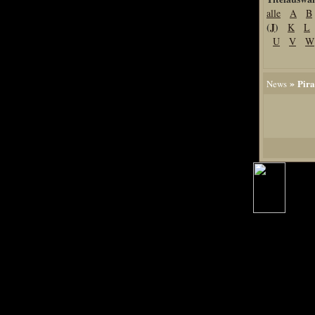
alle
A
B
Home
(
J
)
K
L
Artikel
U
V
W
Links us
Newsarchiv
»
Pira
News
Impressum
Datenschutz
Piranha Bytes
Interviews
Private Blogs
Spezial Events
Artbook Spezial
Making Of PiranhaB
Ralfs Studio-Fotos
Piranha PortraitArt