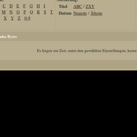
C
D
E
F
G
H
I
Titel
ABC
/
ZXY
M
N
O
P
Q
R
S
T
Datum
Neueste
/
Älteste
X
Y
Z
0-9
nha Bytes
Es liegen zur Zeit, unter den gewählten Einstellungen, keine