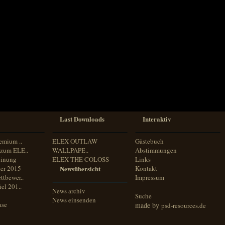
Last Downloads
Interaktiv
emium ..
ELEX OUTLAW
Gästebuch
zum ELE..
WALLPAPE..
Abstimmungen
inung
ELEX THE COLOSS
Links
er 2015
Newsübersicht
Kontakt
ttbewer..
Impressum
el 201..
News archiv
Suche
News einsenden
ase
made by
psd-resources.de