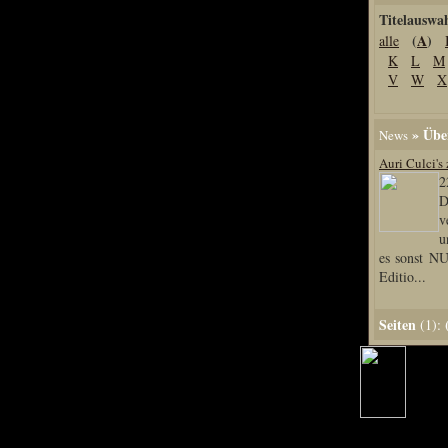
Titelauswa
Home
(
A
)
alle
Artikel
K
L
M
Links us
V
W
X
Newsarchiv
Impressum
» Über
News
Datenschutz
Auri Culci's
2
D
v
Piranha Bytes
u
es sonst N
Editio...
Interviews
Private Blogs
Seiten
(1):
Spezial Events
Artbook Spezial
Making Of PiranhaB
Ralfs Studio-Fotos
Piranha PortraitArt