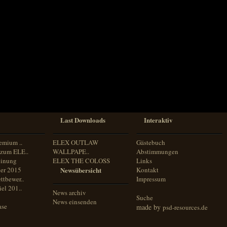
Last Downloads
Interaktiv
emium ..
ELEX OUTLAW
Gästebuch
zum ELE..
WALLPAPE..
Abstimmungen
inung
ELEX THE COLOSS
Links
er 2015
Newsübersicht
Kontakt
ttbewer..
Impressum
el 201..
News archiv
Suche
News einsenden
ase
made by
psd-resources.de