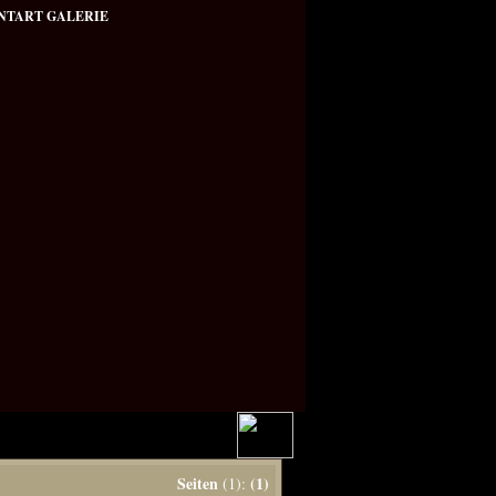
NTART GALERIE
Seiten
(1)
(1):