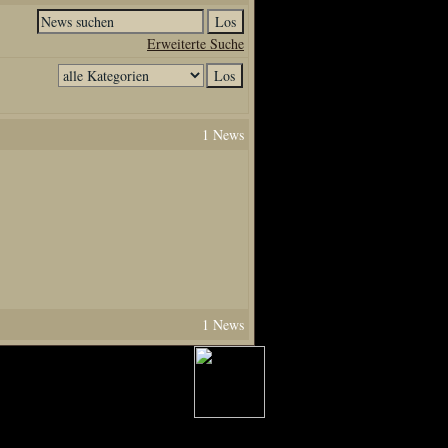
Erweiterte Suche
1 News
1 News