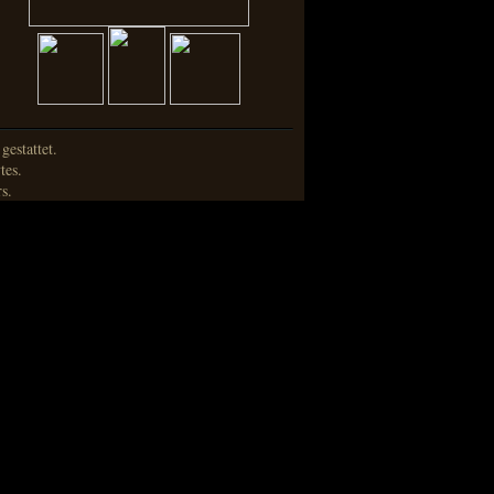
estattet.
tes.
s.