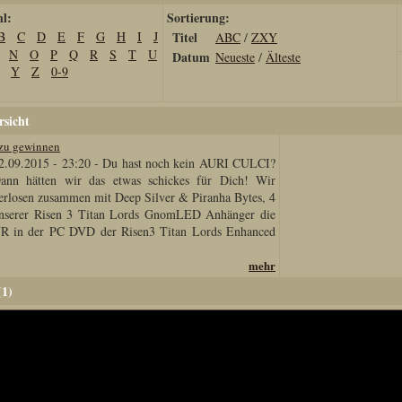
hl:
Sortierung:
B
C
D
E
F
G
H
I
J
Titel
ABC
/
ZXY
N
O
P
Q
R
S
T
U
Datum
Neueste
/
Älteste
Y
Z
0-9
sicht
 zu gewinnen
2.09.2015 - 23:20
-
Du hast noch kein AURI CULCI?
ann hätten wir das etwas schickes für Dich! Wir
erlosen zusammen mit Deep Silver & Piranha Bytes, 4
nserer Risen 3 Titan Lords GnomLED Anhänger die
UR in der PC DVD der Risen3 Titan Lords Enhanced
mehr
(1)