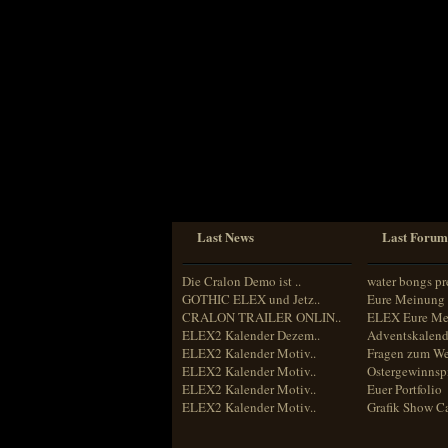
Sprache
Deutsch
Englisch
Französisch
Italienisch
Portugiesisch
Russisch
Spanisch
Last News
Last Forum
Die Cralon Demo ist ..
water bongs pr
GOTHIC ELEX und Jetz..
Eure Meinung 
CRALON TRAILER ONLIN..
ELEX Eure Me
ELEX2 Kalender Dezem..
Adventskalend
ELEX2 Kalender Motiv..
Fragen zum We
ELEX2 Kalender Motiv..
Ostergewinnspi
ELEX2 Kalender Motiv..
Euer Portfolio
ELEX2 Kalender Motiv..
Grafik Show C