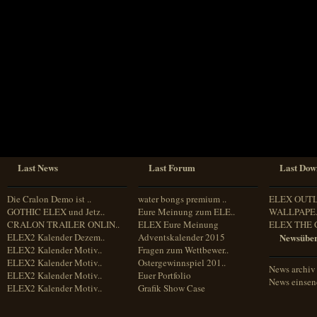
Sprache
Deutsch
Englisch
Französisch
Italienisch
Portugiesisch
Russisch
Spanisch
Last News
Last Forum
Last Dow
Die Cralon Demo ist ..
water bongs premium ..
ELEX OUT
GOTHIC ELEX und Jetz..
Eure Meinung zum ELE..
WALLPAPE.
CRALON TRAILER ONLIN..
ELEX Eure Meinung
ELEX THE 
ELEX2 Kalender Dezem..
Adventskalender 2015
Newsüber
ELEX2 Kalender Motiv..
Fragen zum Wettbewer..
ELEX2 Kalender Motiv..
Ostergewinnspiel 201..
News archiv
ELEX2 Kalender Motiv..
Euer Portfolio
News einse
ELEX2 Kalender Motiv..
Grafik Show Case