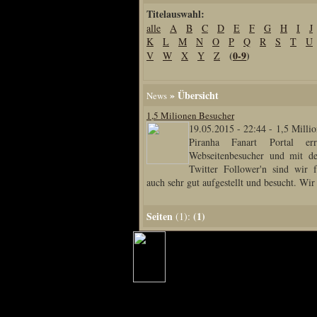
Titelauswahl:
Home
alle
A
B
C
D
E
F
G
H
I
J
Artikel
K
L
M
N
O
P
Q
R
S
T
U
(
0-9
)
V
W
X
Y
Z
Links us
Newsarchiv
Impressum
» Übersicht
News
Datenschutz
1,5 Milionen Besucher
19.05.2015 - 22:44
-
1,5 Milli
Piranha Fanart Portal err
Webseitenbesucher und mit d
Piranha Bytes
Twitter Follower'n sind wir f
auch sehr gut aufgestellt und besucht. Wir
Interviews
Private Blogs
Seiten
(1)
(1):
Spezial Events
Artbook Spezial
Making Of PiranhaB
Ralfs Studio-Fotos
Piranha PortraitArt