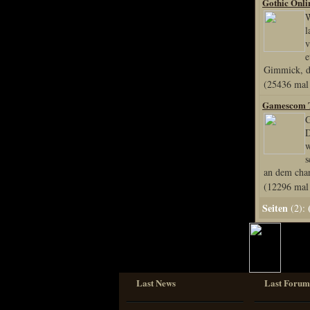
Gothic Onli
W
l
v
e
Gimmick, da
(25436 mal 
Gamescom 
G
D
w
s
an dem cha
(12296 mal 
Seiten
(2):
Last News
Last Forum