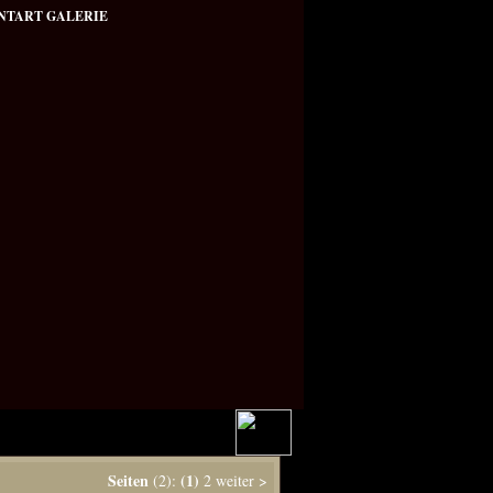
NTART GALERIE
Seiten
(1)
(2):
2
weiter
>