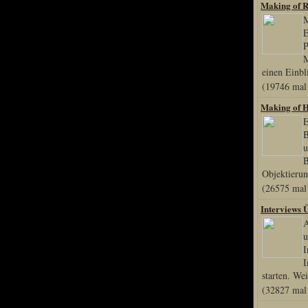
Making of Ri
M
Sprache
E
Deutsch
Englisch
einen Einbl
Französisch
(19746 mal 
Italienisch
Portugiesisch
Making of H
Russisch
E
Spanisch
B
u
B
Objektierun
(26575 mal 
Interviews 
A
u
I
starten. Wei
(32827 mal 