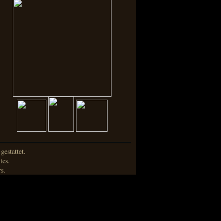
estattet.
tes.
s.