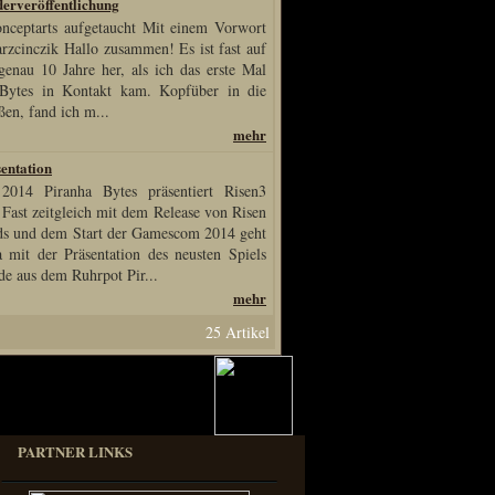
erveröffentlichung
nceptarts aufgetaucht Mit einem Vorwort
rzcinczik Hallo zusammen! Es ist fast auf
enau 10 Jahre her, als ich das erste Mal
 Bytes in Kontakt kam. Kopfüber in die
ßen, fand ich m...
mehr
entation
014 Piranha Bytes präsentiert Risen3
 Fast zeitgleich mit dem Release von Risen
ds und dem Start der Gamescom 2014 geht
mit der Präsentation des neusten Spiels
de aus dem Ruhrpot Pir...
mehr
25 Artikel
PARTNER LINKS