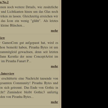
n No.2
mmen noch weitere Details, wie zusätzliche
 und Lichtkanten hinzu um das Glas noch
wirken zu lassen. Gleichzeitig erreichen wir
 das Icon ein wenig "glüht". Als letztes
kleine Bläschen...
mehr
view
r GamesCom gut aufgepasst hat, wird es
schon bemerkt haben, Piranha Bytes ist um
eammitgleid gewachsen, denn seit letzten
Jann Kerntke der neue ConceptArtist im
 im Piranha Fanart P...
mehr
 Interview
 erschütterte eine Nachricht tausende von
 gesamten Community! Piranha Bytes und
n sich getrennt. Das Ende von Gothic in
cht? Zumindest bleibt Gothic3 unfertig
den von Piranha Bytes...
mehr