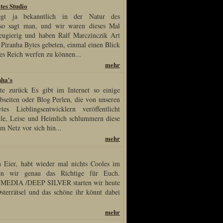
tes Studio
egt ja bekanntlich in der Natur des
so sagt man, und wir waren dieses Mal
eugierig und haben Ralf Marczinczik Art
 Piranha Bytes gebeten, einmal einen Blick
hes Reich werfen zu können...
mehr
nha's
ite zurück Es gibt im Internet so einige
seiten oder Blog Perlen, die von unseren
es Lieblingsentwicklern veröffentlicht
lle, Leise und Heimlich schlummern diese
m Netz vor sich hin...
mehr
 Eier, habt wieder mal nichts Cooles im
ben wir genau das Richtige für Euch.
MEDIA /DEEP SILVER starten wir heute
sterrätsel und das schöne ihr könnt dabei
mehr