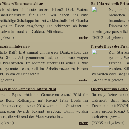
k Waters Fanartschatzkiste
Ralf Marczinczik Priva
ir starten ab heute unsere Risen2 Dark Waters
Neugier li
anartschatzkiste für Euch. Wir haben uns eine
Menschen, 
eetüchtige Schaluppe im Entwicklerstudio bei Piranha
besonders n
ytes in Essen ausgeborgt und schippern ab heute
Director bei
nselwelten rund um Caldera. Mit einer...
in sein ganz persönlic
gelesen)
mehr
(34312 mal gelesen)
nczik im Interview
Private Blogs der Pira
allo Ralf! Erst einmal ein riesiges Dankeschön, das
Zur Startse
u Dir die Zeit genommen hast, uns ein paar Fragen
geheime Web
u beantworten. Im Moment steckst Du selber ja, wie
Piranha Byt
as gesamte Team, voll im Arbeitsprozess zu Eurem
wurden. Sti
t, so das es nicht selbst...
Webseiten oder Blogs i
gelesen)
mehr
(36222 mal gelesen)
tes gewinnt Gamescom Award 2014
Ostergewinnspiel 2015
iranha Bytes erhält den Gamescom Award 2014 für
Ihr mögt keine bunten
as Beste Rollenspiel mit Risen3 Titan Lords Im
Osternest, dann ha
ahmen der gamescom 2014 wurden die Gewinner der
Zusammen mit KOCH 
amescom Awards bekannt gegeben. Damit werden
unser großes Risen3 O
iert, die während der Messewoche in ...
auch etwas gew...
gelesen)
mehr
(23239 mal gelesen)