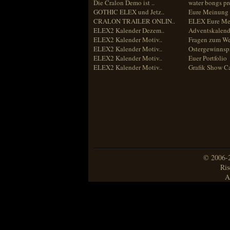
Die Cralon Demo ist ..
water bongs pr
GOTHIC ELEX und Jetz..
Eure Meinung 
CRALON TRAILER ONLIN..
ELEX Eure Me
ELEX2 Kalender Dezem..
Adventskalend
ELEX2 Kalender Motiv..
Fragen zum We
ELEX2 Kalender Motiv..
Ostergewinnspi
ELEX2 Kalender Motiv..
Euer Portfolio
ELEX2 Kalender Motiv..
Grafik Show C
© 2006-2
Ris
A