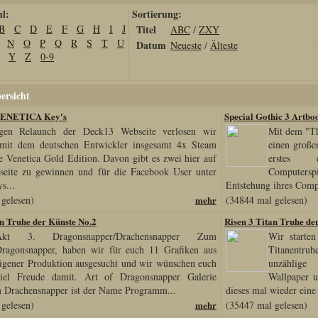
hl:
Sortierung:
B
C
D
E
F
G
H
I
J
Titel
ABC
/
ZXY
N
O
P
Q
R
S
T
U
Datum
Neueste
/
Älteste
Y
Z
0-9
ersicht
VENETICA Key's
Special Gothic 3 Artbo
gen Relaunch der Deck13 Webseite verlosen wir
Mit dem "Th
it dem deutschen Entwickler insgesamt 4x Steam
einen großen
e Venetica Gold Edition. Davon gibt es zwei hier auf
erstes d
seite zu gewinnen und für die Facebook User unter
Computers
s...
Entstehung ihres Compu
gelesen)
mehr
(34844 mal gelesen)
an Truhe der Künste No.2
Risen 3 Titan Truhe de
Akt 3. Dragonsnapper/Drachensnapper Zum
Wir starten
ragonsnapper, haben wir für euch 11 Grafiken aus
Titanentru
igener Produktion ausgesucht und wir wünschen euch
unzählige 
iel Freude damit. Art of Dragonsnapper Galerie
Wallpaper u
m Drachensnapper ist der Name Programm...
dieses mal wieder eine
gelesen)
mehr
(35447 mal gelesen)