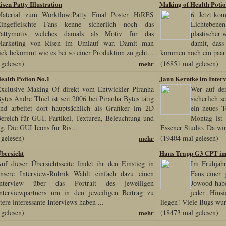
sen Patty Illustration
Making of Health Potio
aterial zum Workflow:Patty Final Poster HiRES
6. Jetzt ko
ingefleischte Fans kenne sicherlich noch das
Lichtebenen
Pattymotiv welches damals als Motiv für das
plastischer 
Marketing von Risen im Umlauf war. Damit man
damit, dass
ick bekommt wie es bei so einer Produktion zu geht...
kommen noch ein paar 
gelesen)
mehr
(16851 mal gelesen)
ealth Potion No.1
Jann Kerntke im Inter
xclusive Making Of direkt vom Entwickler Piranha
Wer auf de
ytes Andre Thiel ist seit 2006 bei Piranha Bytes tätig
sicherlich 
nd arbeitet dort hauptsächlich als Grafiker im 2D
ein neues T
ereich für GUI, Partikel, Texturen, Beleuchtung und
Montag ist 
g. Die GUI Icons für Ris...
Essener Studio. Da wir
gelesen)
mehr
(19404 mal gelesen)
Übersicht
Hans Trapp G3 CPT im
uf dieser Übersichtsseite findet ihr den Einstieg in
Im Frühjahr
nsere Interview-Rubrik Wählt einfach dazu einen
Fans einer
Interview über das Portrait des jeweiligen
Jowood habe
nterviewpartners um in den jeweiligen Beitrag zu
jeder Hinsi
tere interessante Interviews haben ...
liegen! Viele Bugs wur
gelesen)
mehr
(18473 mal gelesen)