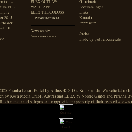
emium ..
ELEX OUTLAW
Gästebuch
zum ELE..
WALLPAPE..
Abstimmungen
inung
ELEX THE COLOSS
Links
er 2015
Newsübersicht
Kontakt
ttbewer..
Impressum
el 201..
News archiv
Suche
News einsenden
ase
made by
psd-resources.de
025 Piranha Fanart Portal by ArthusoKD. Das Kopieren der Webseite ist nicht g
en by Koch Media GmbH Austria and ELEX by Nordic Games and Piranha By
ll other trademarks, logos and copyrights are property of their respective owner