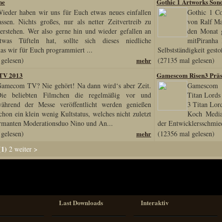
ne
Gothic 1 Artworks Sond
ieder haben wir uns für Euch etwas neues einfallen
Gothic 1 Co
assen. Nichts großes, nur als netter Zeitvertreib zu
von Ralf Ma
erstehen. Wer also gerne hin und wieder gefallen an
den Monat g
twas Tüfteln hat, sollte sich dieses niedliche
mitPiranha
s wir für Euch programmiert ...
Selbstständigkeit gesto
gelesen)
mehr
(27135 mal gelesen)
TV 2013
Gamescom Risen3 Präs
amecom TV? Nie gehört! Na dann wird‘s aber Zeit.
Gamescom 2
ie beliebten Filmchen die regelmäßig vor und
Titan Lords
ährend der Messe veröffentlicht werden genießen
3 Titan Lor
chon ein klein wenig Kultstatus, welches nicht zuletzt
Koch Media 
rmanten Moderationsduo Nino und An...
der Entwicklersschmie
gelesen)
mehr
(12356 mal gelesen)
(1)
2
weiter
>
Last Downloads
Interaktiv