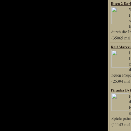
Risen 2 Dar
W
F
Special Content
s
B
Risen3 Making of
durch die I
(35065 mal 
Tag des Gnome's
Ralf Marczi
Gothic3 Itemarchiv
H
R2 Fanartschatzkiste
D
ELEX Zirkel der Kunst
z
d
R3 Titantruhe d Künste
neuen Projek
Adventskalender 2008
(25394 mal 
Adventskalender 2009
Piranha By
Adventskalender 2013
P
d
Adventskalender 2014
R
Adventskalender 2015
g
Spiele präm
Adventskalender 2016
(11143 mal 