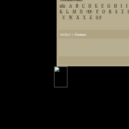
alle
A
B
C
D
E
F
G
H
I
J
Home
(
O
)
K
L
M
N
P
Q
R
S
T
Artikel
V
W
X
Y
Z
0-9
Links us
Newsarchiv
»
Games
Artikel
Impressum
Datenschutz
Piranha Bytes
Interviews
Private Blogs
Spezial Events
Artbook Spezial
Making Of PiranhaB
Ralfs Studio-Fotos
Piranha PortraitArt