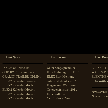
Sprache
Deutsch
Englisch
Französisch
Italienisch
Portugiesisch
Russisch
Spanisch
Last News
Last Forum
Last Dow
Die Cralon Demo ist ..
water bongs premium ..
ELEX OUT
GOTHIC ELEX und Jetz..
Eure Meinung zum ELE..
WALLPAPE.
CRALON TRAILER ONLIN..
ELEX Eure Meinung
ELEX THE 
ELEX2 Kalender Dezem..
Adventskalender 2015
Newsüber
ELEX2 Kalender Motiv..
Fragen zum Wettbewer..
ELEX2 Kalender Motiv..
Ostergewinnspiel 201..
News archiv
ELEX2 Kalender Motiv..
Euer Portfolio
News einse
ELEX2 Kalender Motiv..
Grafik Show Case