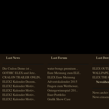
Sprache
Deutsch
Englisch
Französisch
Italienisch
Portugiesisch
Russisch
Spanisch
Last News
Last Forum
Last Dow
Die Cralon Demo ist ..
water bongs premium ..
ELEX OUT
GOTHIC ELEX und Jetz..
Eure Meinung zum ELE..
WALLPAPE.
CRALON TRAILER ONLIN..
ELEX Eure Meinung
ELEX THE 
ELEX2 Kalender Dezem..
Adventskalender 2015
Newsüber
ELEX2 Kalender Motiv..
Fragen zum Wettbewer..
ELEX2 Kalender Motiv..
Ostergewinnspiel 201..
News archiv
ELEX2 Kalender Motiv..
Euer Portfolio
News einse
ELEX2 Kalender Motiv..
Grafik Show Case