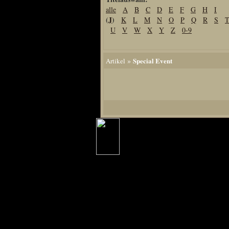
alle
A
B
C
D
E
F
G
H
I
Home
(
J
)
K
L
M
N
O
P
Q
R
S
Artikel
U
V
W
X
Y
Z
0-9
Links us
Newsarchiv
»
Special Event
Artikel
Impressum
Datenschutz
Piranha Bytes
Interviews
Private Blogs
Spezial Events
Artbook Spezial
Making Of PiranhaB
Ralfs Studio-Fotos
Piranha PortraitArt