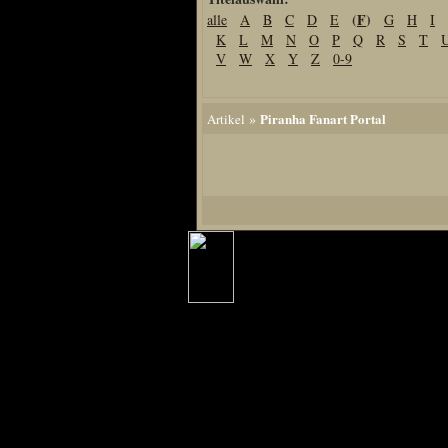
(
F
)
alle
A
B
C
D
E
G
H
I
Home
K
L
M
N
O
P
Q
R
S
T
Artikel
V
W
X
Y
Z
0-9
Links us
Newsarchiv
»
Piranha Fanart Portal
Artikel
Impressum
Datenschutz
Piranha Bytes
Interviews
Private Blogs
Spezial Events
Artbook Spezial
Making Of PiranhaB
Ralfs Studio-Fotos
Piranha PortraitArt