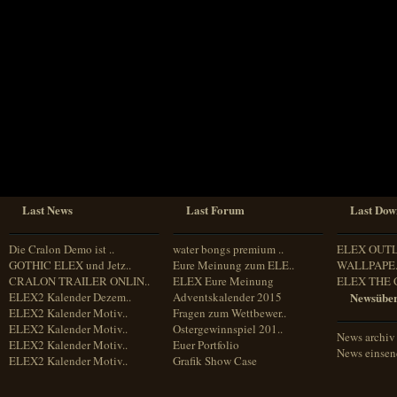
Sprache
Deutsch
Englisch
Französisch
Italienisch
Portugiesisch
Russisch
Spanisch
Last News
Last Forum
Last Dow
Die Cralon Demo ist ..
water bongs premium ..
ELEX OUT
GOTHIC ELEX und Jetz..
Eure Meinung zum ELE..
WALLPAPE.
CRALON TRAILER ONLIN..
ELEX Eure Meinung
ELEX THE 
ELEX2 Kalender Dezem..
Adventskalender 2015
Newsüber
ELEX2 Kalender Motiv..
Fragen zum Wettbewer..
ELEX2 Kalender Motiv..
Ostergewinnspiel 201..
News archiv
ELEX2 Kalender Motiv..
Euer Portfolio
News einse
ELEX2 Kalender Motiv..
Grafik Show Case