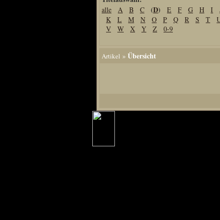
(
D
)
alle
A
B
C
E
F
G
H
I
Home
K
L
M
N
O
P
Q
R
S
T
Artikel
V
W
X
Y
Z
0-9
Links us
Newsarchiv
Übersicht
»
Artikel
Impressum
Datenschutz
Piranha Bytes
Interviews
Private Blogs
Spezial Events
Artbook Spezial
Making Of PiranhaB
Ralfs Studio-Fotos
Piranha PortraitArt