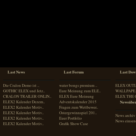
Sprache
Deutsch
Englisch
Französisch
Italienisch
Portugiesisch
Russisch
Spanisch
Last News
Last Forum
Last Dow
Die Cralon Demo ist ..
water bongs premium ..
ELEX OUT
GOTHIC ELEX und Jetz..
Eure Meinung zum ELE..
WALLPAPE.
CRALON TRAILER ONLIN..
ELEX Eure Meinung
ELEX THE 
ELEX2 Kalender Dezem..
Adventskalender 2015
Newsüber
ELEX2 Kalender Motiv..
Fragen zum Wettbewer..
ELEX2 Kalender Motiv..
Ostergewinnspiel 201..
News archiv
ELEX2 Kalender Motiv..
Euer Portfolio
News einse
ELEX2 Kalender Motiv..
Grafik Show Case