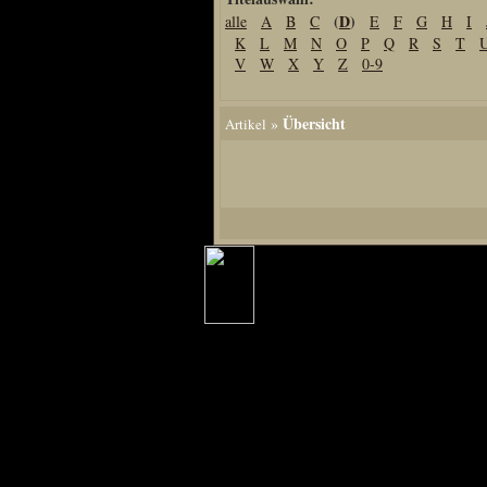
(
D
)
alle
A
B
C
E
F
G
H
I
Home
K
L
M
N
O
P
Q
R
S
T
Artikel
V
W
X
Y
Z
0-9
Links us
Newsarchiv
Übersicht
»
Artikel
Impressum
Datenschutz
Piranha Bytes
Interviews
Private Blogs
Spezial Events
Artbook Spezial
Making Of PiranhaB
Ralfs Studio-Fotos
Piranha PortraitArt