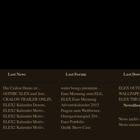
Sprache
Deutsch
Englisch
Französisch
Italienisch
Portugiesisch
Russisch
Spanisch
Last News
Last Forum
Last Dow
Die Cralon Demo ist ..
water bongs premium ..
ELEX OUT
GOTHIC ELEX und Jetz..
Eure Meinung zum ELE..
WALLPAPE.
CRALON TRAILER ONLIN..
ELEX Eure Meinung
ELEX THE 
ELEX2 Kalender Dezem..
Adventskalender 2015
Newsüber
ELEX2 Kalender Motiv..
Fragen zum Wettbewer..
ELEX2 Kalender Motiv..
Ostergewinnspiel 201..
News archiv
ELEX2 Kalender Motiv..
Euer Portfolio
News einse
ELEX2 Kalender Motiv..
Grafik Show Case