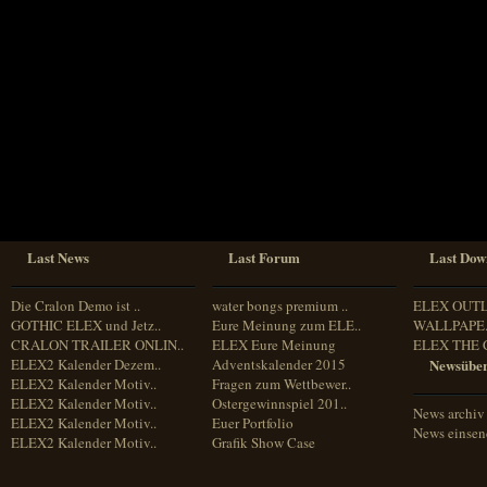
Sprache
Deutsch
Englisch
Französisch
Italienisch
Portugiesisch
Russisch
Spanisch
Last News
Last Forum
Last Dow
Die Cralon Demo ist ..
water bongs premium ..
ELEX OUT
GOTHIC ELEX und Jetz..
Eure Meinung zum ELE..
WALLPAPE.
CRALON TRAILER ONLIN..
ELEX Eure Meinung
ELEX THE 
ELEX2 Kalender Dezem..
Adventskalender 2015
Newsüber
ELEX2 Kalender Motiv..
Fragen zum Wettbewer..
ELEX2 Kalender Motiv..
Ostergewinnspiel 201..
News archiv
ELEX2 Kalender Motiv..
Euer Portfolio
News einse
ELEX2 Kalender Motiv..
Grafik Show Case