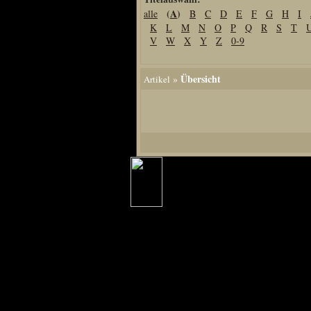
(
A
)
alle
B
C
D
E
F
G
H
I
Home
K
L
M
N
O
P
Q
R
S
T
Artikel
V
W
X
Y
Z
0-9
Links us
Newsarchiv
Übersicht
»
Artikel
Impressum
Datenschutz
Piranha Bytes
Interviews
Private Blogs
Spezial Events
Artbook Spezial
Making Of PiranhaB
Ralfs Studio-Fotos
Piranha PortraitArt